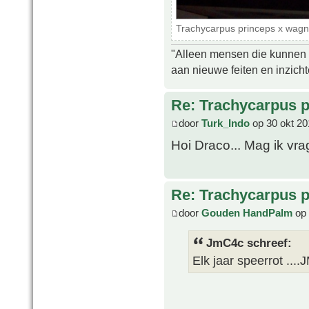
Trachycarpus princeps x wagne
"Alleen mensen die kunnen tw
aan nieuwe feiten en inzich
Re: Trachycarpus p
door
Turk_Indo
op 30 okt 20
Hoi Draco... Mag ik vr
Re: Trachycarpus p
door
Gouden HandPalm
op 
JmC4c schreef:
Elk jaar speerrot ....