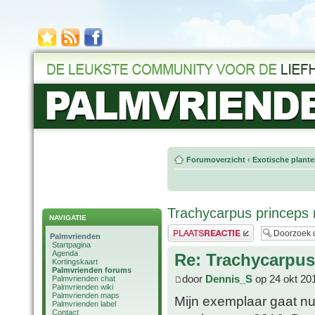
Forumoverzicht
‹
Exotische plant
Trachycarpus princeps 
NAVIGATIE
Plaats een reactie
Palmvrienden
Startpagina
Agenda
Re: Trachycarpus
Kortingskaart
Palmvrienden forums
door
Dennis_S
op 24 okt 20
Palmvrienden chat
Palmvrienden wiki
Palmvrienden maps
Mijn exemplaar gaat nu 
Palmvrienden label
Contact