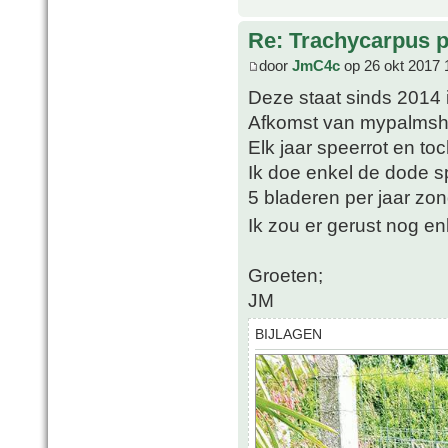
Re: Trachycarpus p
door
JmC4c
op 26 okt 2017 
Deze staat sinds 2014 i
Afkomst van mypalms
Elk jaar speerrot en to
Ik doe enkel de dode sp
5 bladeren per jaar zo
Ik zou er gerust nog e
Groeten;
JM
BIJLAGEN