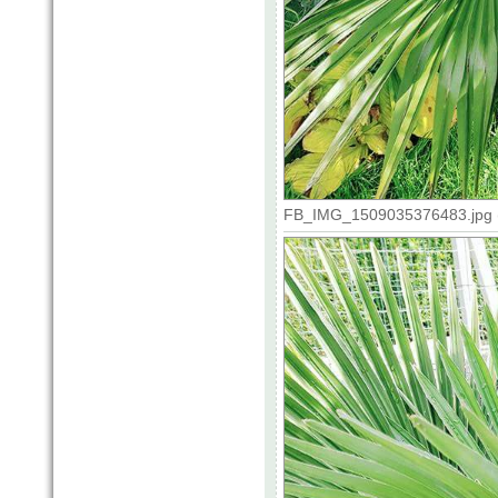
FB_IMG_1509035376483.jpg (