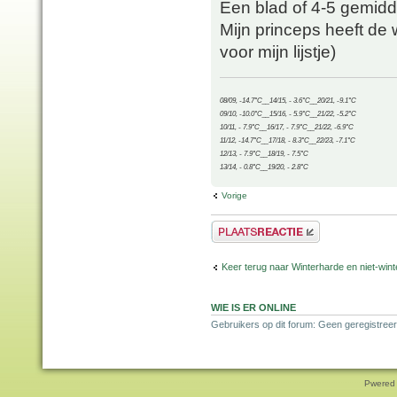
Een blad of 4-5 gemidde
Mijn princeps heeft de w
voor mijn lijstje)
08/09, -14.7°C__14/15, - 3.6°C__20/21, -9.1°C
09/10, -10.0°C__15/16, - 5.9°C__21/22, -5.2°C
10/11, - 7.9°C__16/17, - 7.9°C__21/22, -6.9°C
11/12, -14.7°C__17/18, - 8.3°C__22/23, -7.1°C
12/13, - 7.9°C__18/19, - 7.5°C
13/14, - 0.8°C__19/20, - 2.8°C
Vorige
Plaats een reactie
Keer terug naar Winterharde en niet-wi
WIE IS ER ONLINE
Gebruikers op dit forum: Geen geregistree
Pwered