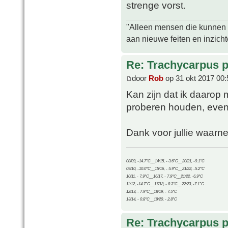
strenge vorst.
"Alleen mensen die kunnen tw
aan nieuwe feiten en inzich
Re: Trachycarpus p
door
Rob
op 31 okt 2017 00:
Kan zijn dat ik daarop 
proberen houden, even
Dank voor jullie waar
08/09, -14.7°C__14/15, - 3.6°C__20/21, -9.1°C
09/10, -10.0°C__15/16, - 5.9°C__21/22, -5.2°C
10/11, - 7.9°C__16/17, - 7.9°C__21/22, -6.9°C
11/12, -14.7°C__17/18, - 8.3°C__22/23, -7.1°C
12/13, - 7.9°C__18/19, - 7.5°C
13/14, - 0.8°C__19/20, - 2.8°C
Re: Trachycarpus p