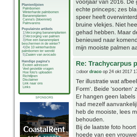
voorjaar van 2016. De g
Plantenlijsten
echte princeps; zes bla
Palmbomen
Winterharde palmbomen
speer heeft overwinterd
Bananenplanten
Canna's (bloemriet)
Palmvarens
bruine vlekjes. Niet h
Populairste artikels
gehad hebben. Maar de g
1)
Verzorging bananenplanten
2)
Verzorging van palmen
benieuwd naar komende 
3)
Hoe een bananenplant
beschermen in de winter?
mijn mooiste palmen a
4)
De 10 winterhardste
palmbomen ter wereld
5)
Zaaien van avocado
Handige pagina's
Re: Trachycarpus p
Exoten adressen
Veel gestelde vragen
door
draco
op 24 okt 2017 1
Hoe foto's uploaden
Richtlijnen
Ter illustratie wat afb
Disclaimer
Link naar ons
Links
Form'. Beide 'soorten'
Er hangen geen labels 
SPONSORS
had mezelf aanvankelij
heb de mooiste, lees 
behouden.
Bij de laatste foto hoo
hoede van een vrouwel