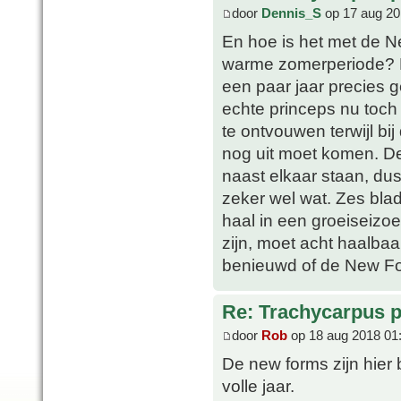
door
Dennis_S
op 17 aug 20
En hoe is het met de 
warme zomerperiode? D
een paar jaar precies g
echte princeps nu toch 
te ontvouwen terwijl b
nog uit moet komen. De 
naast elkaar staan, du
zeker wel wat. Zes blad
haal in een groeiseiz
zijn, moet acht haalbaa
benieuwd of de New Fo
Re: Trachycarpus p
door
Rob
op 18 aug 2018 01
De new forms zijn hier
volle jaar.