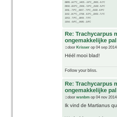
08/09, -14.7°C__14/15, - 3.6°C__20/21, -9.1°C
09/10, -10.0°C__15/16, - 5.9°C__21/22, -5.2°C
10/11, - 7.9°C__16/17, - 7.9°C__21/22, -6.9°C
11/12, -14.7°C__17/18, - 8.3°C__22/23, -7.1°C
12/13, - 7.9°C__18/19, - 7.5°C
13/14, - 0.8°C__19/20, - 2.8°C
Re: Trachycarpus 
ongemakkelijke pal
door
Krisser
op 04 sep 2014
Héél mooi blad!
Follow your bliss.
Re: Trachycarpus 
ongemakkelijke pal
door
wsnbm
op 04 nov 2014
Ik vind de Martianus q