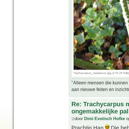
Trachycarpus_martianus'.jpg (175.25 KiB
"Alleen mensen die kunnen tw
aan nieuwe feiten en inzich
Re: Trachycarpus 
ongemakkelijke pal
door
Dimi Exotisch Hofke
o
Prachtig Han
Die beh