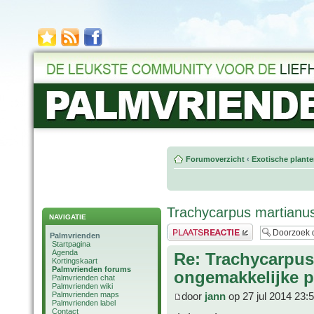
Forumoverzicht
‹
Exotische plant
Trachycarpus martianu
NAVIGATIE
Plaats een reactie
Palmvrienden
Startpagina
Agenda
Re: Trachycarpus
Kortingskaart
Palmvrienden forums
ongemakkelijke p
Palmvrienden chat
Palmvrienden wiki
Palmvrienden maps
door
jann
op 27 jul 2014 23:
Palmvrienden label
Contact