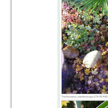
Trachycarpus_martianus.jpg (279.99 KiB