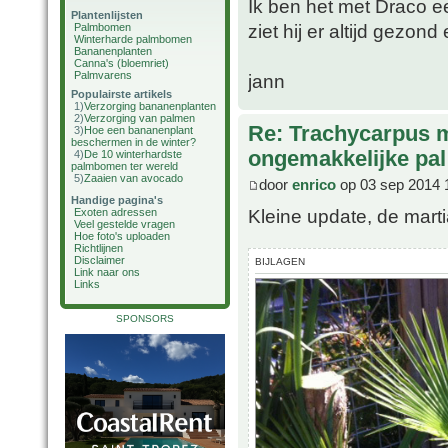
Ik ben het met Draco ee
Plantenlijsten
ziet hij er altijd gezond e
Palmbomen
Winterharde palmbomen
Bananenplanten
Canna's (bloemriet)
Palmvarens
jann
Populairste artikels
1)
Verzorging bananenplanten
2)
Verzorging van palmen
Re: Trachycarpus 
3)
Hoe een bananenplant
beschermen in de winter?
ongemakkelijke pal
4)
De 10 winterhardste
palmbomen ter wereld
5)
Zaaien van avocado
door
enrico
op 03 sep 2014 
Handige pagina's
Kleine update, de mart
Exoten adressen
Veel gestelde vragen
Hoe foto's uploaden
Richtlijnen
Disclaimer
BIJLAGEN
Link naar ons
Links
SPONSORS