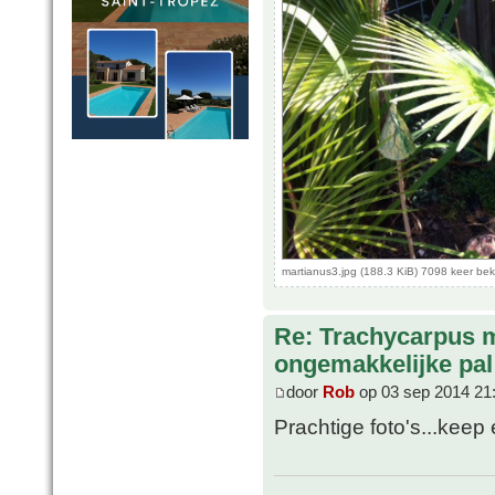
martianus3.jpg (188.3 KiB) 7098 keer be
Re: Trachycarpus 
ongemakkelijke pal
door
Rob
op 03 sep 2014 21
Prachtige foto's...keep