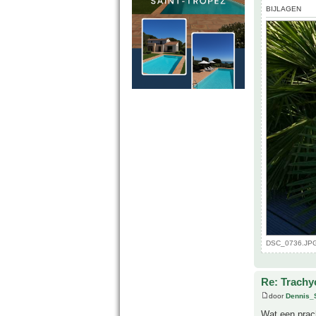
BIJLAGEN
DSC_0736.JPG 
Re: Trachy
door
Dennis_
Wat een prac