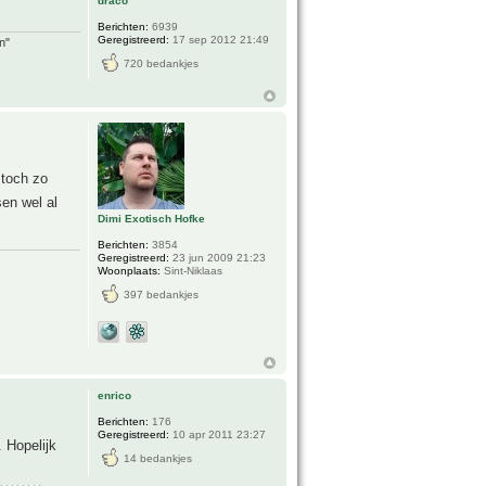
draco
Berichten:
6939
Geregistreerd:
17 sep 2012 21:49
n"
720 bedankjes
 toch zo
en wel al
Dimi Exotisch Hofke
Berichten:
3854
Geregistreerd:
23 jun 2009 21:23
Woonplaats:
Sint-Niklaas
397 bedankjes
enrico
Berichten:
176
Geregistreerd:
10 apr 2011 23:27
 Hopelijk
14 bedankjes