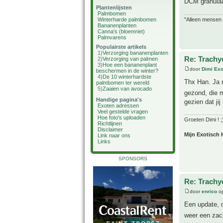
DCM granulaat
Plantenlijsten
Palmbomen
"Alleen mensen d
Winterharde palmbomen
Bananenplanten
Canna's (bloemriet)
Palmvarens
Populairste artikels
1)
Verzorging bananenplanten
Re: Trachy
2)
Verzorging van palmen
3)
Hoe een bananenplant
door
Dimi Exo
beschermen in de winter?
4)
De 10 winterhardste
Thx Han. Ja m
palmbomen ter wereld
5)
Zaaien van avocado
gezond, die 
Handige pagina's
gezien dat ji
Exoten adressen
Veel gestelde vragen
Hoe foto's uploaden
Groeten Dimi ! ;
Richtlijnen
Disclaimer
Mijn Exotisch 
Link naar ons
Links
SPONSORS
Re: Trachy
door
enrico
op
Een update, d
weer een zac