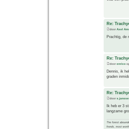
Re: Trachy
door
Axel Am
Prachtig, de 
Re: Trachy
door
enrico
op
Dennis, ik he
graden inmidd
Re: Trachy
door
s.jansse
Ik heb er 3 s
langzame gro
The forest abounded
fronds, most worth