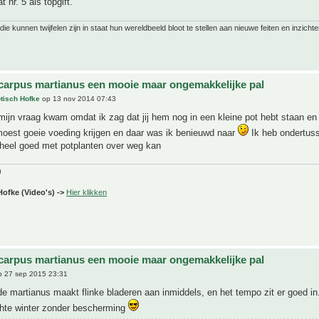
 nr. 5 als topgift.
ie kunnen twijfelen zijn in staat hun wereldbeeld bloot te stellen aan nieuwe feiten en inzichte
carpus martianus een mooie maar ongemakkelijke pal
tisch Hofke
op 13 nov 2014 07:43
ijn vraag kwam omdat ik zag dat jij hem nog in een kleine pot hebt staan en
moest goeie voeding krijgen en daar was ik benieuwd naar
Ik heb ondertuss
j heel goed met potplanten over weg kan
)
Hofke (Video's) ->
Hier klikken
carpus martianus een mooie maar ongemakkelijke pal
 27 sep 2015 23:31
e martianus maakt flinke bladeren aan inmiddels, en het tempo zit er goed in.
hte winter zonder bescherming