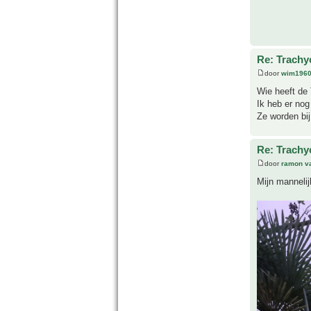
Re: Trachy
door
wim196
Wie heeft de 
Ik heb er no
Ze worden bi
Re: Trachy
door
ramon v
Mijn mannelij