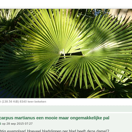
(138.56 KiB) 8340 keer bekeken
carpus martianus een mooie maar ongemakkelijke pal
S
op 28 sep 2015 07:27
htig exemplaar! Hoeveel bladslippen per blad heeft deze dame!?