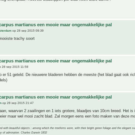
carpus martianus een mooie maar ongemakkelijke pal
sterdam
op 28 sep 2015 09:39
mooiste trachy soort
carpus martianus een mooie maar ongemakkelijke pal
 28 sep 2015 11:58
b er 51 geteld. De nieuwere bladeren hebben de meeste (het blad gaat ook ric
els)
carpus martianus een mooie maar ongemakkelijke pal
n
op 28 sep 2015 21:47
taan, waarvan 2 zaailingen en 1 iets grotere, blaadjes van 10cm breed. Het is 
eier maar wel mooi zacht blad. Zal morgen eens een foto maken van deze mo
 with beautiful objects ; among which the treeferns were, with their bright green foliage and the elegant cur
y of admiration. Charles Darwin 1832