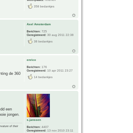
358 bedankjes
Axel Amsterdam
Berichten:
725
Geregistreerd:
30 aug 2011 22:38
38 bedankjes
enrico
Berichten:
176
Geregistreerd:
10 apr 2011 23:27
hting de 360
14 bedankjes
idd een
oie jongen.
s.janssen
vature of their
Berichten:
4407
Geregistreerd:
13 nov 2010 23:11