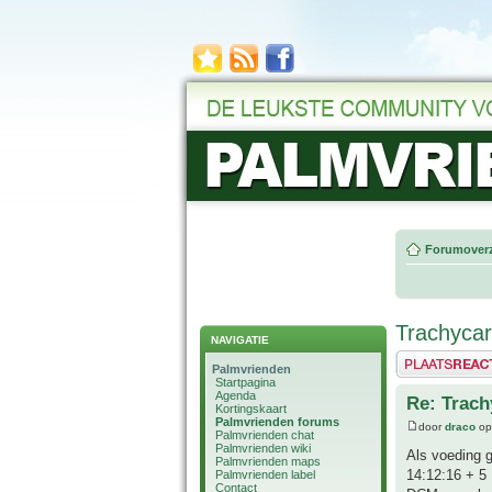
Forumoverz
Trachycar
NAVIGATIE
Plaats een reactie
Palmvrienden
Startpagina
Agenda
Re: Trach
Kortingskaart
Palmvrienden forums
door
draco
op
Palmvrienden chat
Palmvrienden wiki
Als voeding 
Palmvrienden maps
14:12:16 + 5 
Palmvrienden label
Contact