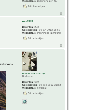
Woonplaats:
Biddinghuizen NL
284 bedankjes
wim1960
Berichten:
203
Geregistreerd:
06 jan 2012 15:58
Woonplaats:
Panningen (Limburg)
18 bedankjes
bestuiven?
ramon van weezep
Bedrijven
Berichten:
669
Geregistreerd:
10 dec 2012 21:52
Woonplaats:
nijverdal
50 bedankjes