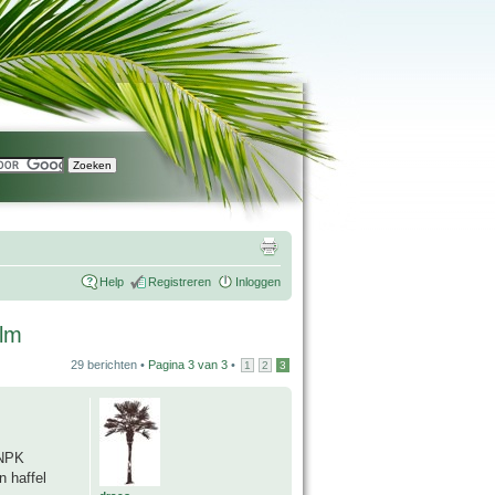
Help
Registreren
Inloggen
alm
29 berichten •
Pagina
3
van
3
•
1
2
3
 NPK
n haffel