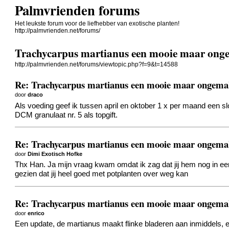
Palmvrienden forums
Het leukste forum voor de liefhebber van exotische planten!
http://palmvrienden.net/forums/
Trachycarpus martianus een mooie maar ong
http://palmvrienden.net/forums/viewtopic.php?f=9&t=14588
Re: Trachycarpus martianus een mooie maar ongemak
door
draco
Als voeding geef ik tussen april en oktober 1 x per maand een s
DCM granulaat nr. 5 als topgift.
Re: Trachycarpus martianus een mooie maar ongemak
door
Dimi Exotisch Hofke
Thx Han. Ja mijn vraag kwam omdat ik zag dat jij hem nog in ee
gezien dat jij heel goed met potplanten over weg kan
Re: Trachycarpus martianus een mooie maar ongemak
door
enrico
Een update, de martianus maakt flinke bladeren aan inmiddels, e