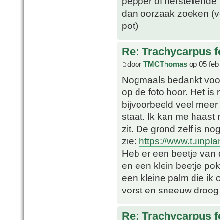
pepper of herstellende 
dan oorzaak zoeken (v
pot)
Re: Trachycarpus fo
door
TMCThomas
op 05 feb
Nogmaals bedankt voor a
op de foto hoor. Het is r
bijvoorbeeld veel meer 
staat. Ik kan me haast 
zit. De grond zelf is n
zie:
https://www.tuinplan
Heb er een beetje van 
en een klein beetje po
een kleine palm die ik
vorst en sneeuw droog 
Re: Trachycarpus fo