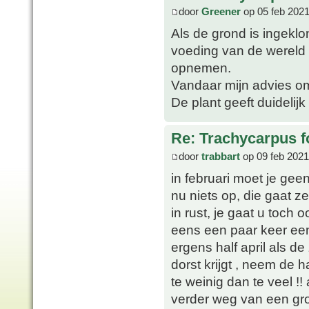
door
Greener
op 05 feb 2021
Als de grond is ingeklo
voeding van de wereld e
opnemen.
Vandaar mijn advies om
De plant geeft duidelijk
Re: Trachycarpus fo
door
trabbart
op 09 feb 2021
in februari moet je ge
nu niets op, die gaat z
in rust, je gaat u toc
eens een paar keer een
ergens half april als 
dorst krijgt , neem de h
te weinig dan te veel !
verder weg van een gro