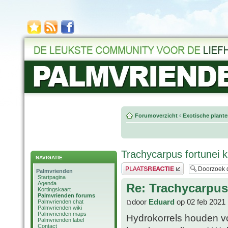
Forumoverzicht
‹
Exotische plant
Trachycarpus fortunei kr
NAVIGATIE
Plaats een reactie
Palmvrienden
Startpagina
Agenda
Re: Trachycarpus 
Kortingskaart
Palmvrienden forums
door
Eduard
op 02 feb 2021 
Palmvrienden chat
Palmvrienden wiki
Palmvrienden maps
Hydrokorrels houden v
Palmvrienden label
Contact