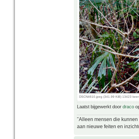
DSCN4610.jpeg (341.99 KiB) 13423 kee
Laatst bijgewerkt door
draco
op
"Alleen mensen die kunnen tw
aan nieuwe feiten en inzich