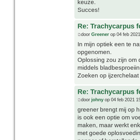
keuze.
Succes!
Re: Trachycarpus fo
door
Greener
op 04 feb 2021
In mijn optiek een te na
opgenomen.
Oplossing zou zijn om d
middels bladbesproeiin
Zoeken op ijzerchelaat
Re: Trachycarpus fo
door
johny
op 04 feb 2021 1
greener brengt mij op h
is ook een optie om voe
maken, maar werkt enkel
met goede oplosvoeding w