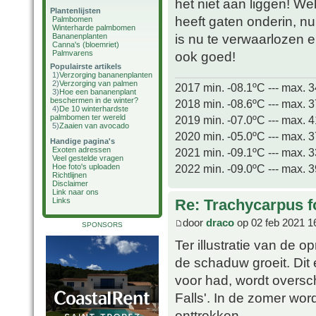
het niet aan liggen! We
Plantenlijsten
heeft gaten onderin, n
Palmbomen
Winterharde palmbomen
is nu te verwaarlozen 
Bananenplanten
Canna's (bloemriet)
Palmvarens
ook goed!
Populairste artikels
1)
Verzorging bananenplanten
2)
Verzorging van palmen
2017 min. -08.1ºC --- max. 
3)
Hoe een bananenplant
beschermen in de winter?
2018 min. -08.6ºC --- max. 
4)
De 10 winterhardste
palmbomen ter wereld
2019 min. -07.0ºC --- max. 
5)
Zaaien van avocado
2020 min. -05.0ºC --- max. 
Handige pagina's
Exoten adressen
2021 min. -09.1ºC --- max. 
Veel gestelde vragen
2022 min. -09.0ºC --- max. 
Hoe foto's uploaden
Richtlijnen
Disclaimer
Link naar ons
Re: Trachycarpus fo
Links
door
draco
op 02 feb 2021 1
SPONSORS
Ter illustratie van de 
de schaduw groeit. Dit
voor had, wordt overs
Falls'. In de zomer wor
onttrokken.