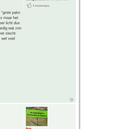
0 bedankjes
 "grote palm
 is maar het
er licht dus
ardig wat zon
het slecht
 wel veel
Rob