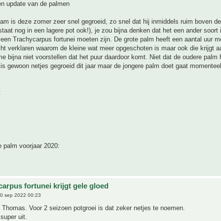
n update van de palmen
lam is deze zomer zeer snel gegroeid, zo snel dat hij inmiddels ruim boven de
j staat nog in een lagere pot ook!), je zou bijna denken dat het een ander soort
een Trachycarpus fortunei moeten zijn. De grote palm heeft een aantal uur me
cht verklaren waarom de kleine wat meer opgeschoten is maar ook die krijgt a
e bijna niet voorstellen dat het puur daardoor komt. Niet dat de oudere palm 
 is gewoon netjes gegroeid dit jaar maar de jongere palm doet gaat momenteel
:
e palm voorjaar 2020:
arpus fortunei krijgt gele gloed
0 sep 2022 00:23
 Thomas. Voor 2 seizoen potgroei is dat zeker netjes te noemen.
super uit.