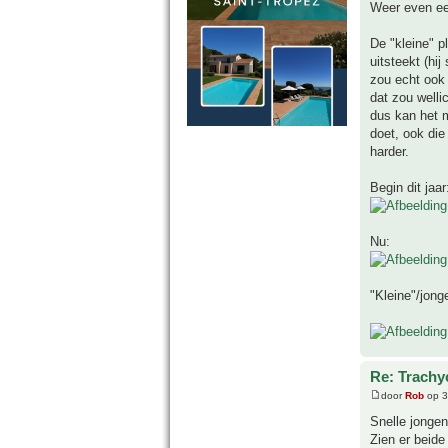
Weer even ee
De "kleine" p
uitsteekt (hi
zou echt ook 
dat zou welli
dus kan het m
doet, ook die
harder.
Begin dit jaar
Nu:
"Kleine"/jong
Re: Trachyc
door
Rob
op 3
Snelle jongen
Zien er beide 