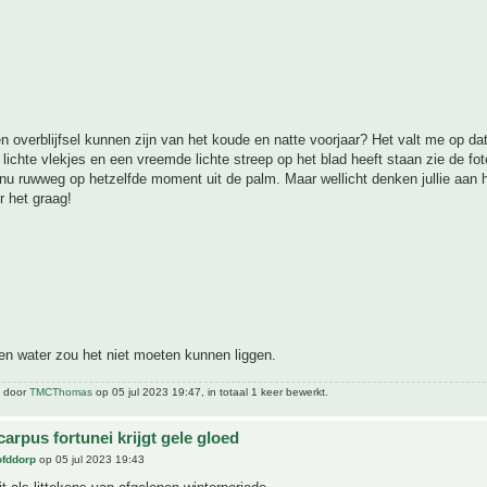
n overblijfsel kunnen zijn van het koude en natte voorjaar? Het valt me op da
lichte vlekjes en een vreemde lichte streep op het blad heeft staan zie de foto
 ruwweg op hetzelfde moment uit de palm. Maar wellicht denken jullie aan h
r het graag!
en water zou het niet moeten kunnen liggen.
t door
TMCThomas
op 05 jul 2023 19:47, in totaal 1 keer bewerkt.
arpus fortunei krijgt gele gloed
ofddorp
op 05 jul 2023 19:43