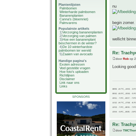
Plantenlijsten
nu
Palmbomen
Winterharde palmbomen
Bananenplanten
Canna's (bloemriet)
begin zomer.
Palmvarens
Populairste artikels
1)
Verzorging bananenplanten
2)
Verzorging van palmen
wellicht binn
3)
Hoe een bananenplant
beschermen in de winter?
4)
De 10 winterhardste
palmbomen ter wereld
Re: Trachyc
5)
Zaaien van avocado
door
Rob
op 2
Handige pagina's
Exoten adressen
Looking good
Veel gestelde vragen
Hoe foto's uploaden
Richtlijnen
Disclaimer
Link naar ons
Links
08/09, -14.7°C__14/15, - 3.6°
09/10, -10.0°C__15/16, - 5.9°
SPONSORS
10/11, - 7.9°C__16/17, - 7.9°
11/12, -14.7°C__17/18, - 8.3°
12/13, - 7.9°C__18/19, - 7.5°C
13/14, - 0.8°C__19/20, - 2.8°C
Re: Trachyc
door
TMCTho