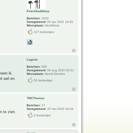
PeterHoofddorp
Berichten:
1022
Geregistreerd:
04 apr 2021 18:45
Woonplaats:
Hoofddorp
117 bedankjes
Lagarto
Berichten:
565
Geregistreerd:
09 aug 2020 00:21
meen ik.
Woonplaats:
Noord-Drenthe
et wel en
50 bedankjes
TMCThomas
Berichten:
17
Geregistreerd:
25 mei 2020 19:44
n te zien.
0 bedankjes
.