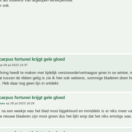
it als littekens van afgelopen winterperiode.
er ook.
arpus fortunei krijgt gele gloed
p 06 jul 2023 14:37
/kring heedt te maken met tijdelijk verstooorde/vertraagse groei in se wintwr, 
t tussen de ribben gelig is zie ik hier ook weleens, sommige bladeren doen h
 Heb daar nog geen lijn in ontdekt.
arpus fortunei krijgt gele gloed
mas
op 28 jul 2023 16:29
na een weekje was het blad mooi bijgekleurd en inmiddels is er niks meer va
 nieuwe bladeren zijn mooi groen dus het lijkt erop dat het niks ernstigs was