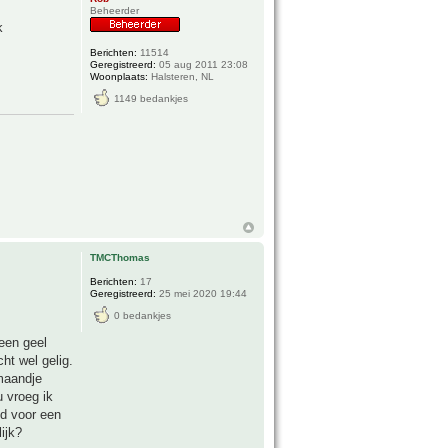
Beheerder
k
Berichten:
11514
Geregistreerd:
05 aug 2011 23:08
Woonplaats:
Halsteren, NL
1149 bedankjes
TMCThomas
Berichten:
17
Geregistreerd:
25 mei 2020 19:44
0 bedankjes
een geel
cht wel gelig.
maandje
 vroeg ik
id voor een
ijk?