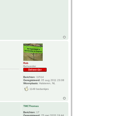
Rob
Beheerder
Berichten:
11514
Geregistreerd:
05 aug 2011 23:08
Woonplaats:
Halsteren, NL
1149 bedankjes
TMCThomas
Berichten:
17
Geregistreerd:
25 mei 2020 19:44