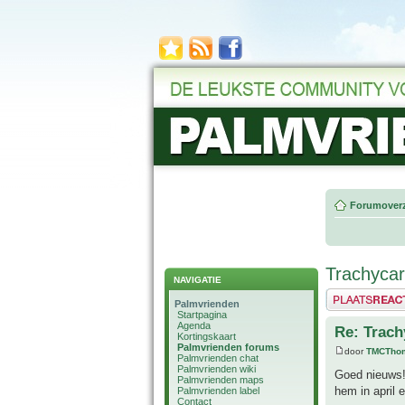
Forumoverz
Trachycarp
NAVIGATIE
Plaats een reactie
Palmvrienden
Startpagina
Agenda
Re: Trach
Kortingskaart
Palmvrienden forums
door
TMCTho
Palmvrienden chat
Palmvrienden wiki
Goed nieuws!
Palmvrienden maps
hem in april
Palmvrienden label
Contact