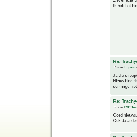
Ziet er echt u
Ik heb het hi
Re: Trachyc
door
Lagarto
o
Ja die streep
Nieuw blad da
sommige niet.
Re: Trachyc
door
TMCTho
Goed nieuws, 
Ook de andere