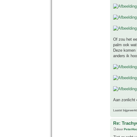
Of zou het ee
palm ook wat 
Deze komen nu
anders ik hoo
Aan zonlicht 
Laatst bijgewerk
Re: Trachyc
door
PeterHo