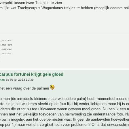
verschil tussen twee Trachies te zien.
e lijkt wat Trachycarpus Wagnerianus trekjes te hebben (mogelijk daarom oo
C__20/21, -9.1°C
C__21/22, -5.2°C
C__21/22, -6.9°C
C__22/23, -7.1°C
arpus fortunei krijgt gele gloed
mas
op 05 jul 2023 19:39
met een vraag over de palmen
almen (de inmiddels kleinere maar wel oudere palm) heeft momenteel ineens 
to zie je het wederom slecht op de foto lijkt hij eerder lichtgroen maar hij is e
aderen die er tot nu toe uitkwamen waren gewoon mooi groen. Nu ben ik een 
nnen met het wekelijks toevoegen van palmvoeding zie onderstaande foto. Nu
de palm mogelijk aan het overbemesten was. Ik geef de aanbevolen hoeveelhe
op per 4l) maar wellicht zorgt dit toch voor problemen? Of is dat onwaarschijnl