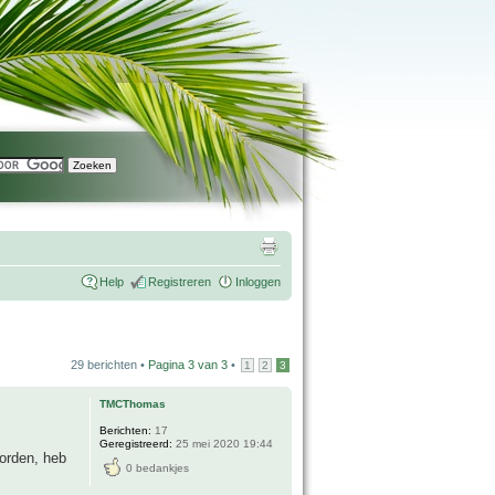
Help
Registreren
Inloggen
29 berichten •
Pagina
3
van
3
•
1
2
3
TMCThomas
Berichten:
17
Geregistreerd:
25 mei 2020 19:44
orden, heb
0 bedankjes