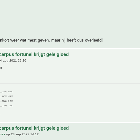
enkort weer wat mest geven, maar hij heeft dus overleefd!
arpus fortunei krijgt gele gloed
4 aug 2021 22:26
!!
C__20/21, -9.1°C
C__21/22, -5.2°C
C__21/22, -6.9°C
C__22/23, -7.1°C
arpus fortunei krijgt gele gloed
mas
op 28 sep 2022 14:12