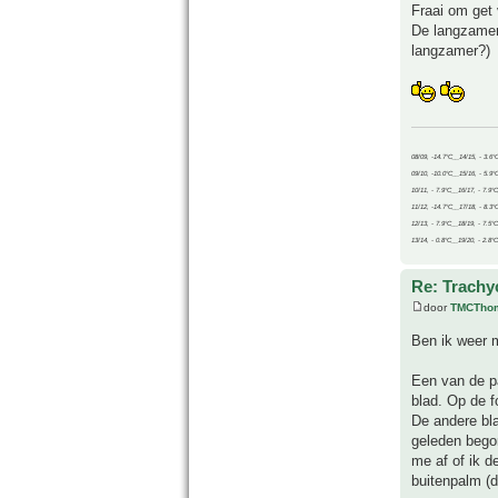
Fraai om get 
De langzamer
langzamer?)
08/09, -14.7°C__14/15, - 3.6°
09/10, -10.0°C__15/16, - 5.9°
10/11, - 7.9°C__16/17, - 7.9°
11/12, -14.7°C__17/18, - 8.3°
12/13, - 7.9°C__18/19, - 7.5°C
13/14, - 0.8°C__19/20, - 2.8°C
Re: Trachyc
door
TMCTho
Ben ik weer 
Een van de p
blad. Op de fo
De andere bl
geleden bego
me af of ik 
buitenpalm (d