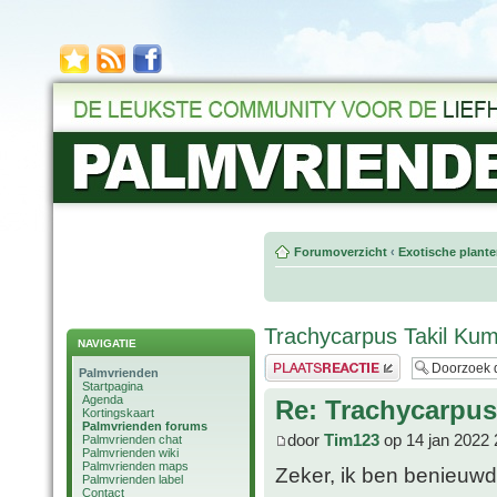
Forumoverzicht
‹
Exotische plant
Trachycarpus Takil Ku
NAVIGATIE
Plaats een reactie
Palmvrienden
Startpagina
Agenda
Re: Trachycarpu
Kortingskaart
Palmvrienden forums
door
Tim123
op 14 jan 2022 
Palmvrienden chat
Palmvrienden wiki
Palmvrienden maps
Zeker, ik ben benieuw
Palmvrienden label
Contact