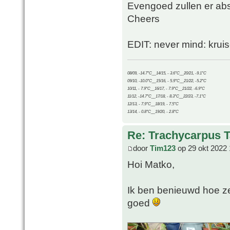
Evengoed zullen er abs
Cheers
EDIT: never mind: kruis
08/09, -14.7°C__14/15, - 3.6°C__20/21, -9.1°C
09/10, -10.0°C__15/16, - 5.9°C__21/22, -5.2°C
10/11, - 7.9°C__16/17, - 7.9°C__21/22, -6.9°C
11/12, -14.7°C__17/18, - 8.3°C__22/23, -7.1°C
12/13, - 7.9°C__18/19, - 7.5°C
13/14, - 0.8°C__19/20, - 2.8°C
Re: Trachycarpus 
door
Tim123
op 29 okt 2022 
Hoi Matko,
Ik ben benieuwd hoe ze 
goed