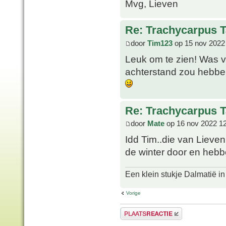
Mvg, Lieven
Re: Trachycarpus 
door
Tim123
op 15 nov 2022
Leuk om te zien! Was vo
achterstand zou hebben 
Re: Trachycarpus 
door
Mate
op 16 nov 2022 1
Idd Tim..die van Lieve
de winter door en hebb
Een klein stukje Dalmatië in
Vorige
Plaats een reactie