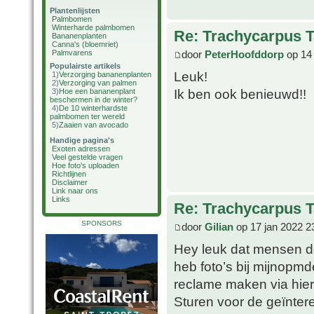
Plantenlijsten
Palmbomen
Winterharde palmbomen
Re: Trachycarpus 
Bananenplanten
Canna's (bloemriet)
door
PeterHoofddorp
op 14 
Palmvarens
Populairste artikels
Leuk!
1)
Verzorging bananenplanten
2)
Verzorging van palmen
Ik ben ook benieuwd!!
3)
Hoe een bananenplant
beschermen in de winter?
4)
De 10 winterhardste
palmbomen ter wereld
5)
Zaaien van avocado
Handige pagina's
Exoten adressen
Veel gestelde vragen
Hoe foto's uploaden
Richtlijnen
Disclaimer
Link naar ons
Links
Re: Trachycarpus 
SPONSORS
door
Gilian
op 17 jan 2022 2
Hey leuk dat mensen d
heb foto’s bij mijnopm
reclame maken via hier
Sturen voor de geïnte