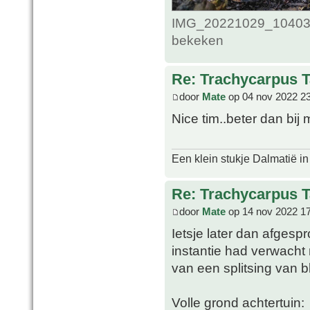
IMG_20221029_1040398
bekeken
Re: Trachycarpus 
door
Mate
op 04 nov 2022 2
Nice tim..beter dan bij 
Een klein stukje Dalmatië in
Re: Trachycarpus 
door
Mate
op 14 nov 2022 1
Ietsje later dan afgespr
instantie had verwacht n
van een splitsing van bl
Volle grond achtertuin: