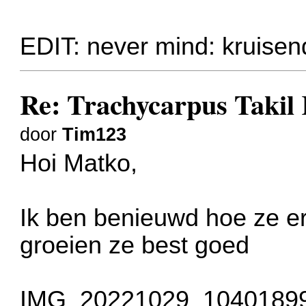
EDIT: never mind: kruisend
Re: Trachycarpus Taki
door
Tim123
Hoi Matko,
Ik ben benieuwd hoe ze er b
groeien ze best goed
IMG_20221029_104018998