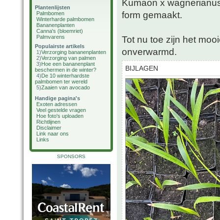
Kumaon x wagnerianus.
Plantenlijsten
form gemaakt.
Palmbomen
Winterharde palmbomen
Bananenplanten
Canna's (bloemriet)
Palmvarens
Tot nu toe zijn het moo
Populairste artikels
onverwarmd.
1)
Verzorging bananenplanten
2)
Verzorging van palmen
3)
Hoe een bananenplant
BIJLAGEN
beschermen in de winter?
4)
De 10 winterhardste
palmbomen ter wereld
5)
Zaaien van avocado
Handige pagina's
Exoten adressen
Veel gestelde vragen
Hoe foto's uploaden
Richtlijnen
Disclaimer
Link naar ons
Links
SPONSORS