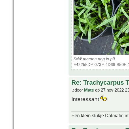
KxW moeten nog in p9.
E42255DF-073F-4D66-B50F-14
Re: Trachycarpus 
door
Mate
op 27 nov 2022 2
Interessant
Een klein stukje Dalmatië in