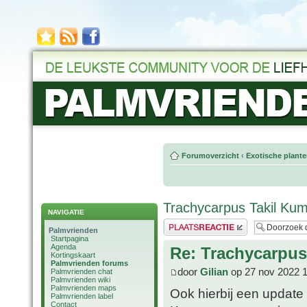
Forumoverzicht
‹
Exotische plant
Trachycarpus Takil Ku
NAVIGATIE
Plaats een reactie
Palmvrienden
Startpagina
Agenda
Re: Trachycarpu
Kortingskaart
Palmvrienden forums
door
Gilian
op 27 nov 2022 
Palmvrienden chat
Palmvrienden wiki
Palmvrienden maps
Ook hierbij een update
Palmvrienden label
Contact