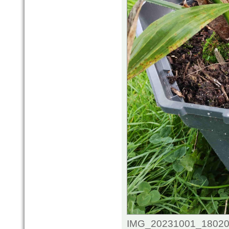
IMG_20231001_1802062