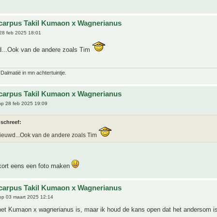
carpus Takil Kumaon x Wagnerianus
28 feb 2025 18:01
...Ook van de andere zoals Tim
 Dalmatië in mn achtertuintje.
carpus Takil Kumaon x Wagnerianus
p 28 feb 2025 19:09
 schreef:
ieuwd...Ook van de andere zoals Tim
nkort eens een foto maken
carpus Takil Kumaon x Wagnerianus
p 03 maart 2025 12:14
het Kumaon x wagnerianus is, maar ik houd de kans open dat het andersom i