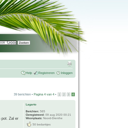
Help
Registreren
Inloggen
39 berichten •
Pagina
4
van
4
•
1
2
3
4
Lagarto
Berichten:
565
Geregistreerd:
09 aug 2020 00:21
pot. Zal er
Woonplaats:
Noord-Drenthe
50 bedankjes