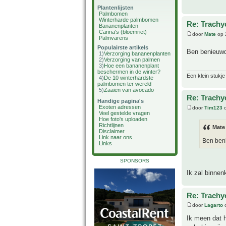
Plantenlijsten
Palmbomen
Winterharde palmbomen
Re: Trachy
Bananenplanten
Canna's (bloemriet)
door
Mate
op 
Palmvarens
Populairste artikels
Ben benieuwd
1)
Verzorging bananenplanten
2)
Verzorging van palmen
3)
Hoe een bananenplant
beschermen in de winter?
Een klein stukje
4)
De 10 winterhardste
palmbomen ter wereld
5)
Zaaien van avocado
Re: Trachy
Handige pagina's
Exoten adressen
door
Tim123
o
Veel gestelde vragen
Hoe foto's uploaden
Richtlijnen
Mate
Disclaimer
Link naar ons
Ben ben
Links
SPONSORS
Ik zal binne
Re: Trachy
door
Lagarto
o
Ik meen dat 