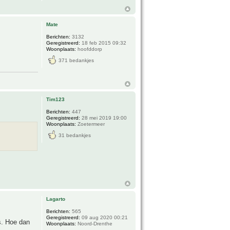
Mate
Berichten:
3132
Geregistreerd:
18 feb 2015 09:32
Woonplaats:
hoofddorp
371 bedankjes
Tim123
Berichten:
447
Geregistreerd:
28 mei 2019 19:00
Woonplaats:
Zoetermeer
31 bedankjes
Lagarto
Berichten:
565
Geregistreerd:
09 aug 2020 00:21
s. Hoe dan
Woonplaats:
Noord-Drenthe