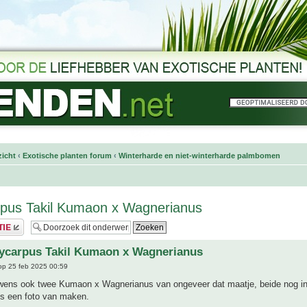
icht
‹
Exotische planten forum
‹
Winterharde en niet-winterharde palmbomen
rpus Takil Kumaon x Wagnerianus
hycarpus Takil Kumaon x Wagnerianus
p 25 feb 2025 00:59
uwens ook twee Kumaon x Wagnerianus van ongeveer dat maatje, beide nog in 
s een foto van maken.