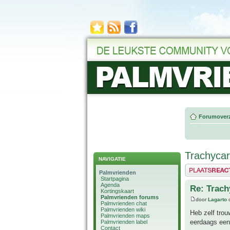
Forumoverz
Trachyca
NAVIGATIE
Plaats een reactie
Palmvrienden
Startpagina
Agenda
Re: Trac
Kortingskaart
Palmvrienden forums
door
Lagarto
o
Palmvrienden chat
Palmvrienden wiki
Heb zelf tro
Palmvrienden maps
eerdaags een
Palmvrienden label
Contact