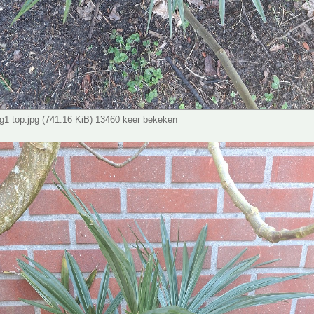
1 top.jpg (741.16 KiB) 13460 keer bekeken