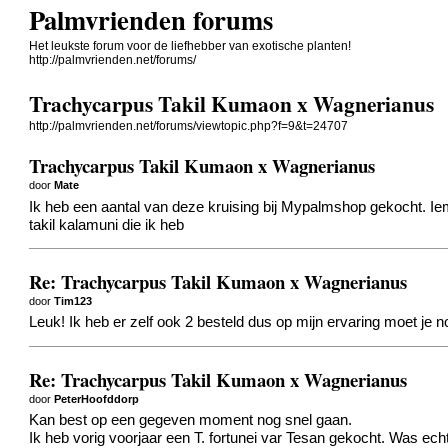
Palmvrienden forums
Het leukste forum voor de liefhebber van exotische planten!
http://palmvrienden.net/forums/
Trachycarpus Takil Kumaon x Wagnerianus
http://palmvrienden.net/forums/viewtopic.php?f=9&t=24707
Trachycarpus Takil Kumaon x Wagnerianus
door
Mate
Ik heb een aantal van deze kruising bij Mypalmshop gekocht. Iema
takil kalamuni die ik heb
Re: Trachycarpus Takil Kumaon x Wagnerianus
door
Tim123
Leuk! Ik heb er zelf ook 2 besteld dus op mijn ervaring moet je 
Re: Trachycarpus Takil Kumaon x Wagnerianus
door
PeterHoofddorp
Kan best op een gegeven moment nog snel gaan.
Ik heb vorig voorjaar een T. fortunei var Tesan gekocht. Was echt 