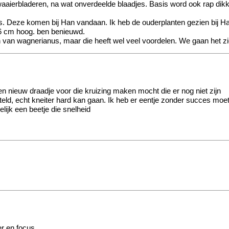
e waaierbladeren, na wat onverdeelde blaadjes. Basis word ook rap dik
. Deze komen bij Han vandaan. Ik heb de ouderplanten gezien bij Han
 6 cm hoog. ben benieuwd.
an van wagnerianus, maar die heeft wel veel voordelen. We gaan het zi
n nieuw draadje voor die kruizing maken mocht die er nog niet zijn
setteld, echt kneiter hard kan gaan. Ik heb er eentje zonder succes 
lijk een beetje die snelheid
r en focus