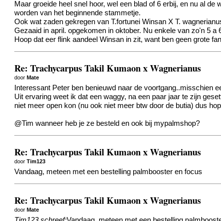
Maar groeide heel snel hoor, wel een blad of 6 erbij, en nu al d
worden van het beginnende stammetje.
Ook wat zaden gekregen van T.fortunei Winsan X T. wagnerianus
Gezaaid in april. opgekomen in oktober. Nu enkele van zo'n 5 a
Hoop dat eer flink aandeel Winsan in zit, want ben geen grote f
Re: Trachycarpus Takil Kumaon x Wagnerianus
door
Mate
Interessant Peter ben benieuwd naar de voortgang..misschien ee
Uit ervaring weet ik dat een waggy, na een paar jaar te zijn ge
niet meer open kon (nu ook niet meer btw door de butia) dus hope
@Tim wanneer heb je ze besteld en ook bij mypalmshop?
Re: Trachycarpus Takil Kumaon x Wagnerianus
door
Tim123
Vandaag, meteen met een bestelling palmbooster en focus
Re: Trachycarpus Takil Kumaon x Wagnerianus
door
Mate
Tim123 schreef:
Vandaag, meteen met een bestelling palmbooste