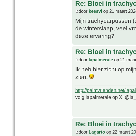
Re: Bloei in trachy
door
keesvl
op 21 maart 202
Mijn trachycarpussen (
de winterslaap, veel vr
deze ervaring?
Re: Bloei in trachy
door
lapalmeraie
op 21 maar
Ik heb hier zicht op m
zien.
http://palmvrienden.net/lapa
volg lapalmeraie op X: @la
Re: Bloei in trachy
door
Lagarto
op 22 maart 20