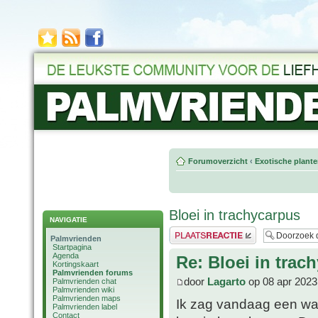
Forumoverzicht
‹
Exotische plant
Bloei in trachycarpus
NAVIGATIE
Plaats een reactie
Palmvrienden
Startpagina
Agenda
Re: Bloei in trac
Kortingskaart
Palmvrienden forums
door
Lagarto
op 08 apr 2023
Palmvrienden chat
Palmvrienden wiki
Palmvrienden maps
Ik zag vandaag een wag
Palmvrienden label
Contact