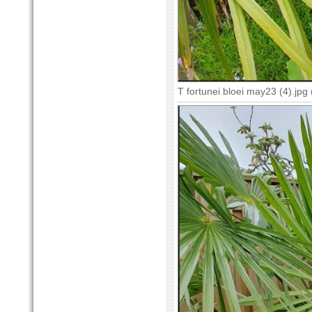
T fortunei bloei may23 (4).jp