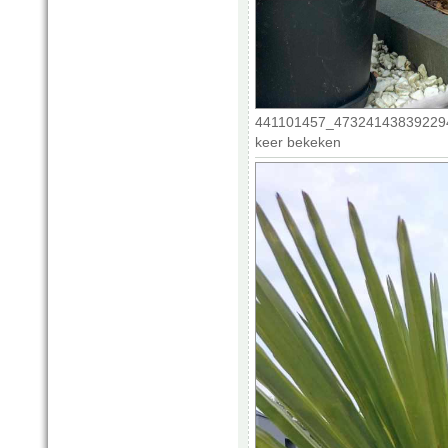
441101457_473241438392294_
keer bekeken