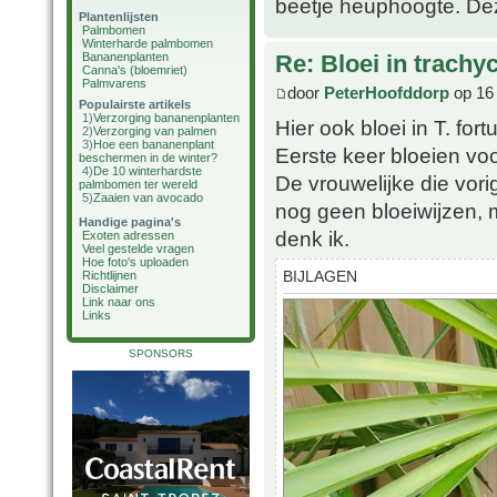
beetje heuphoogte. Deze
Plantenlijsten
Palmbomen
Winterharde palmbomen
Bananenplanten
Re: Bloei in trachy
Canna's (bloemriet)
Palmvarens
door
PeterHoofddorp
op 16
Populairste artikels
1)
Verzorging bananenplanten
Hier ook bloei in T. fort
2)
Verzorging van palmen
3)
Hoe een bananenplant
Eerste keer bloeien vo
beschermen in de winter?
4)
De 10 winterhardste
De vrouwelijke die vorig 
palmbomen ter wereld
5)
Zaaien van avocado
nog geen bloeiwijzen, ma
Handige pagina's
denk ik.
Exoten adressen
Veel gestelde vragen
Hoe foto's uploaden
BIJLAGEN
Richtlijnen
Disclaimer
Link naar ons
Links
SPONSORS