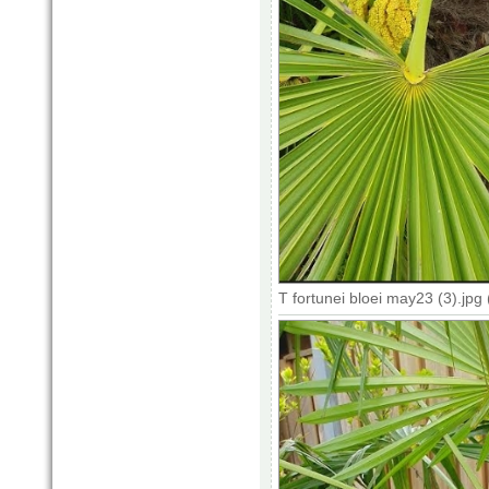
T fortunei bloei may23 (3).jp