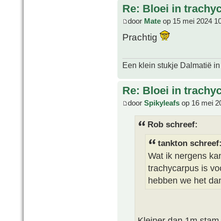
Re: Bloei in trachy
door
Mate
op 15 mei 2024 1
Prachtig
Een klein stukje Dalmatië in
Re: Bloei in trachy
door
Spikyleafs
op 16 mei 2
Rob schreef:
tankton schreef
Wat ik nergens ka
trachycarpus is vo
hebben we het da
Kleiner dan 1m stam 