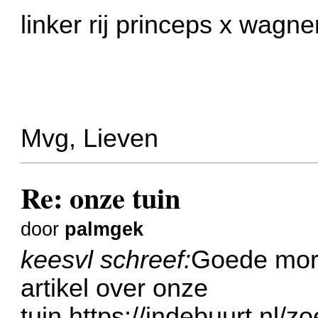
linker rij princeps x wagn
Mvg, Lieven
Re: onze tuin
door
palmgek
keesvl schreef:
Goede morg
artikel over onze
tuin.
https://indebuurt.nl/z