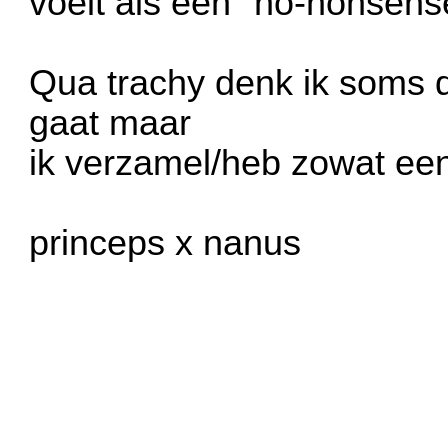
voelt als een "no-nonsense
Qua trachy denk ik soms da
gaat maar
ik verzamel/heb zowat een
princeps x nanus