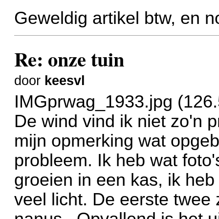
Geweldig artikel btw, en n
Re: onze tuin
door
keesvl
IMGprwag_1933.jpg (126.
De wind vind ik niet zo'n p
mijn opmerking wat opgebl
probleem. Ik heb wat foto'
groeien in een kas, ik heb
veel licht. De eerste twee 
nanus , Opvallend is het ui