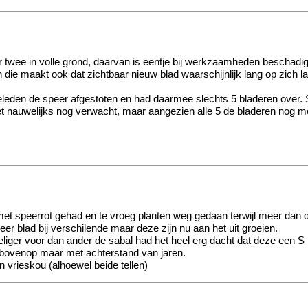
r twee in volle grond, daarvan is eentje bij werkzaamheden beschadigd 
ie maakt ook dat zichtbaar nieuw blad waarschijnlijk lang op zich l
 geleden de speer afgestoten en had daarmee slechts 5 bladeren over.
 het nauwelijks nog verwacht, maar aangezien alle 5 de bladeren nog m
t speerrot gehad en te vroeg planten weg gedaan terwijl meer dan de h
eer blad bij verschilende maar deze zijn nu aan het uit groeien.
eliger voor dan ander de sabal had het heel erg dacht dat deze een S
bovenop maar met achterstand van jaren.
n vrieskou (alhoewel beide tellen)