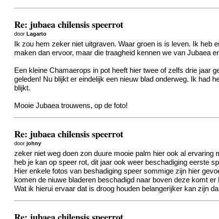
Re: jubaea chilensis speerrot
door
Lagarto
Ik zou hem zeker niet uitgraven. Waar groen is is leven. Ik heb e
maken dan ervoor, maar die traagheid kennen we van Jubaea en d
Een kleine Chamaerops in pot heeft hier twee of zelfs drie jaar
geleden! Nu blijkt er eindelijk een nieuw blad onderweg. Ik had
blijkt.
Mooie Jubaea trouwens, op de foto!
Re: jubaea chilensis speerrot
door
johny
zeker niet weg doen zon duure mooie palm hier ook al ervaring me
heb je kan op speer rot, dit jaar ook weer beschadiging eerste sp
Hier enkele fotos van beshadiging speer sommige zijn hier gevo
komen de niuwe bladeren beschadigd naar boven deze komt er 
Wat ik hierui ervaar dat is droog houden belangerijker kan zijn da
Re: jubaea chilensis speerrot