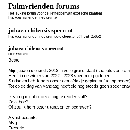
Palmvrienden forums
Het leukste forum voor de liefhebber van exotische planten!
http://palmvrienden.net/forums/
jubaea chilensis speerrot
http://palmvrienden.net/forums/viewtopic.php?f=9&t=25652
jubaea chilensis speerrot
door
Frederic
Beste,
Mijn jubaea die sinds 2018 in volle grond staat ( zie foto van zo
Heeft in de winter van 2022 - 2023 speerrot opgelopen.
Sindsdien heb ik hem onder een afdakje geplaatst ( tot op heden)
Tot op de dag van vandaag heeft die nog steeds geen speer ontw
Ik vroeg mij af of deze nog te redden valt?
Zoja, hoe?
Of zou ik hem beter uitgraven en begraven?
Alvast bedankt
Mvg
Frederic