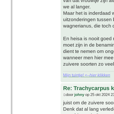
van dat vrouwtje zijn a
we al langer.
Maar het is inderdaad w
uitzonderingen tussen bl
wagnerianus, die toch d
En heisa is nooit goed n
moet zijn in de benami
dient te nemen om ong
wanneer men hier mee be
zuivere soorten zo veel
Mijn tuintje! <--
hier klikken
Re: Trachycarpus k
door
johny
op 25 okt 2024 2
juist om de zuivere soo
Denk dat al lang verled