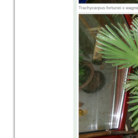
Trachycarpus fortunei x wagne