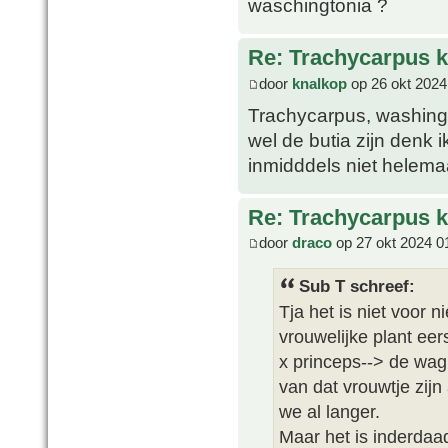
waschingtonia ?
Re: Trachycarpus k
door
knalkop
op 26 okt 2024
Trachycarpus, washingt
wel de butia zijn denk 
inmidddels niet helema
Re: Trachycarpus k
door
draco
op 27 okt 2024 0
Sub T schreef:
Tja het is niet voor n
vrouwelijke plant eer
x princeps--> de wag
van dat vrouwtje zijn
we al langer.
Maar het is inderdaad