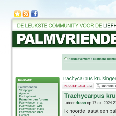
Forumoverzicht
‹
Exotische plant
Trachycarpus kruisinge
NAVIGATIE
Plaats een reactie
Palmvrienden
Startpagina
Agenda
Trachycarpus kru
Kortingskaart
Palmvrienden forums
door
draco
op 17 okt 2024 2
Palmvrienden chat
Palmvrienden wiki
Palmvrienden maps
Ik hoorde laatst een 
Palmvrienden label
Contact