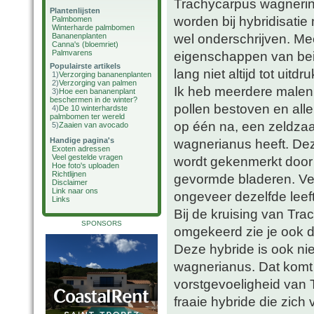
Trachycarpus wagnerin
Plantenlijsten
worden bij hybridisatie
Palmbomen
Winterharde palmbomen
wel onderschrijven. Mee
Bananenplanten
Canna's (bloemriet)
Palmvarens
eigenschappen van bei
Populairste artikels
lang niet altijd tot uitd
1)
Verzorging bananenplanten
2)
Verzorging van palmen
Ik heb meerdere malen
3)
Hoe een bananenplant
beschermen in de winter?
pollen bestoven en alle
4)
De 10 winterhardste
palmbomen ter wereld
op één na, een zeldzaa
5)
Zaaien van avocado
Handige pagina's
wagnerianus heeft. Dez
Exoten adressen
Veel gestelde vragen
wordt gekenmerkt door 
Hoe foto's uploaden
Richtlijnen
gevormde bladeren. Ver
Disclaimer
Link naar ons
ongeveer dezelfde leeft
Links
Bij de kruising van Tr
SPONSORS
omgekeerd zie je ook d
Deze hybride is ook ni
wagnerianus. Dat komt 
vorstgevoeligheid van 
fraaie hybride die zich