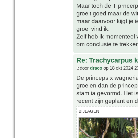
Maar toch de T prncerps
groeit goed maar de wi
maar daarvoor kijgt je 
groei vind ik.
Zelf heb ik momenteel v
om conclusie te trekke
Re: Trachycarpus k
door
draco
op 18 okt 2024 2
De princeps x wagnerian
groeien dan de princep
stam ia gevormd. Het is
recent zijn geplant en
BIJLAGEN