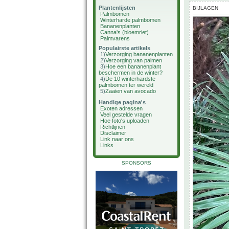
Plantenlijsten
BIJLAGEN
Palmbomen
Winterharde palmbomen
Bananenplanten
Canna's (bloemriet)
Palmvarens
Populairste artikels
1)
Verzorging bananenplanten
2)
Verzorging van palmen
3)
Hoe een bananenplant
beschermen in de winter?
4)
De 10 winterhardste
palmbomen ter wereld
5)
Zaaien van avocado
Handige pagina's
Exoten adressen
Veel gestelde vragen
Hoe foto's uploaden
Richtlijnen
Disclaimer
Link naar ons
Links
SPONSORS