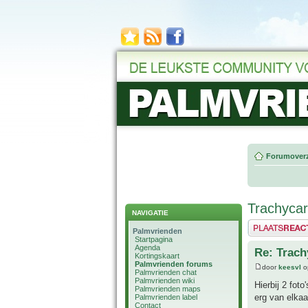
Forumoverz
Trachycar
NAVIGATIE
Plaats een reactie
Palmvrienden
Startpagina
Agenda
Re: Trach
Kortingskaart
Palmvrienden forums
door
keesvl
o
Palmvrienden chat
Palmvrienden wiki
Hierbij 2 fot
Palmvrienden maps
erg van elkaa
Palmvrienden label
Contact