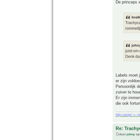
De princeps x
knal
Trachyca
rommeltj
john
juist om
Denk dat
Labels moet j
er zijn voldo
Persoonlijk d
zuiver te hou
Er zijn immer
die ook fortu
Mijn tuintje! <--
h
Re: Trachy
door
johny
op 