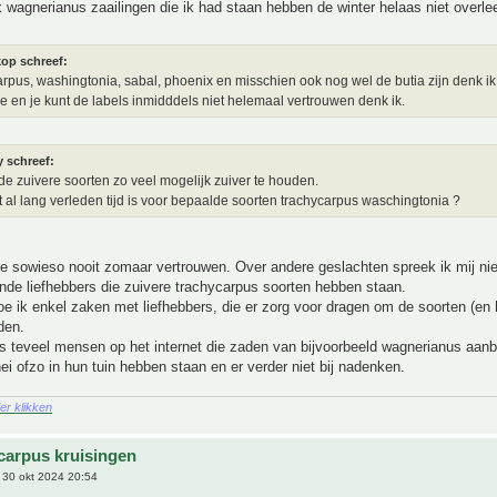
 wagnerianus zaailingen die ik had staan hebben de winter helaas niet overlee
kop schreef:
rpus, washingtonia, sabal, phoenix en misschien ook nog wel de butia zijn denk i
e en je kunt de labels inmidddels niet helemaal vertrouwen denk ik.
y schreef:
 de zuivere soorten zo veel mogelijk zuiver te houden.
 al lang verleden tijd is voor bepaalde soorten trachycarpus waschingtonia ?
e sowieso nooit zomaar vertrouwen. Over andere geslachten spreek ik mij nie
ende liefhebbers die zuivere trachycarpus soorten hebben staan.
oe ik enkel zaken met liefhebbers, die er zorg voor dragen om de soorten (en 
den.
s teveel mensen op het internet die zaden van bijvoorbeeld wagnerianus aan
nei ofzo in hun tuin hebben staan en er verder niet bij nadenken.
ier klikken
carpus kruisingen
30 okt 2024 20:54