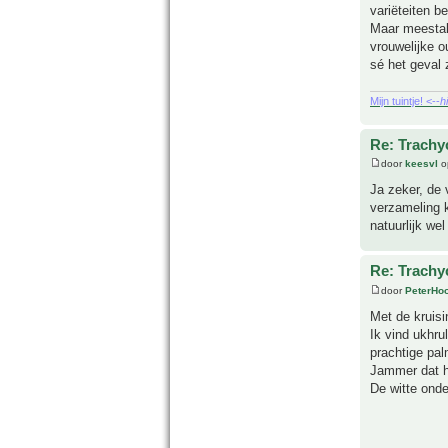
variëteiten b
Maar meestal
vrouwelijke o
sé het geval z
Mijn tuintje! <--
h
Re: Trachy
door
keesvl
o
Ja zeker, de 
verzameling k
natuurlijk we
Re: Trachy
door
PeterHo
Met de kruisi
Ik vind ukhru
prachtige pal
Jammer dat h
De witte onde