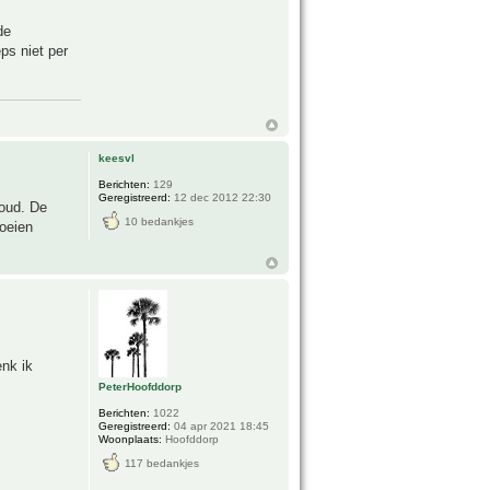
de
ps niet per
keesvl
Berichten:
129
Geregistreerd:
12 dec 2012 22:30
 oud. De
10 bedankjes
roeien
enk ik
PeterHoofddorp
Berichten:
1022
Geregistreerd:
04 apr 2021 18:45
Woonplaats:
Hoofddorp
117 bedankjes