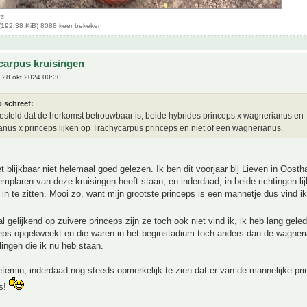
us
(192.38 KiB) 8088 keer bekeken
carpus kruisingen
 28 okt 2024 00:30
o schreef:
steld dat de herkomst betrouwbaar is, beide hybrides princeps x wagnerianus en
nus x princeps lijken op Trachycarpus princeps en niet of een wagnerianus.
t blijkbaar niet helemaal goed gelezen. Ik ben dit voorjaar bij Lieven in Oos
mplaren van deze kruisingen heeft staan, en inderdaad, in beide richtingen lij
 in te zitten. Mooi zo, want mijn grootste princeps is een mannetje dus vind i
 gelijkend op zuivere princeps zijn ze toch ook niet vind ik, ik heb lang geled
ceps opgekweekt en die waren in het beginstadium toch anders dan de wagner
lingen die ik nu heb staan.
temin, inderdaad nog steeds opmerkelijk te zien dat er van de mannelijke pr
is!