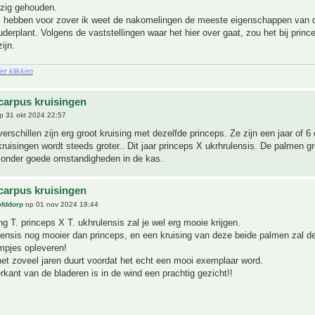
ezig gehouden.
 hebben voor zover ik weet de nakomelingen de meeste eigenschappen van 
uderplant. Volgens de vaststellingen waar het hier over gaat, zou het bij prince
ijn.
ier klikken
carpus kruisingen
p 31 okt 2024 22:57
verschillen zijn erg groot kruising met dezelfde princeps. Ze zijn een jaar of 6
ruisingen wordt steeds groter.. Dit jaar princeps X ukrhrulensis. De palmen g
l onder goede omstandigheden in de kas.
carpus kruisingen
ofddorp
op 01 nov 2024 18:44
ng T. princeps X T. ukhrulensis zal je wel erg mooie krijgen.
lensis nog mooier dan princeps, en een kruising van deze beide palmen zal d
mpjes opleveren!
et zoveel jaren duurt voordat het echt een mooi exemplaar word.
rkant van de bladeren is in de wind een prachtig gezicht!!