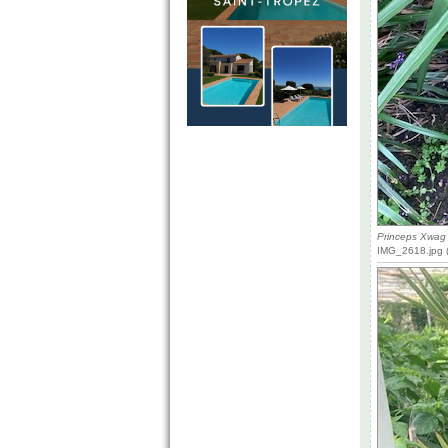
Princeps Xwag
IMG_2618.jpg (