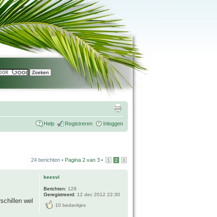
Help
Registreren
Inloggen
24 berichten •
Pagina
2
van
3
•
1
2
3
keesvl
Berichten:
129
Geregistreerd:
12 dec 2012 22:30
schillen wel
10 bedankjes