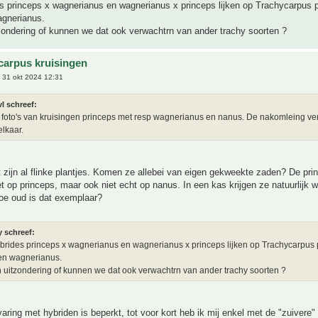
s princeps x wagnerianus en wagnerianus x princeps lijken op Trachycarpus 
agnerianus.
tzondering of kunnen we dat ook verwachtrn van ander trachy soorten ?
carpus kruisingen
 31 okt 2024 12:31
l schreef:
2 foto's van kruisingen princeps met resp wagnerianus en nanus. De nakomleing ver
elkaar.
 zijn al flinke plantjes. Komen ze allebei van eigen gekweekte zaden? De pri
iet op princeps, maar ook niet echt op nanus. In een kas krijgen ze natuurlijk w
oe oud is dat exemplaar?
y schreef:
brides princeps x wagnerianus en wagnerianus x princeps lijken op Trachycarpus 
een wagnerianus.
en uitzondering of kunnen we dat ook verwachtrn van ander trachy soorten ?
varing met hybriden is beperkt, tot voor kort heb ik mij enkel met de "zuivere"