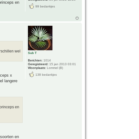
princeps en
99 bedankjes
schillen wel
Sub T
Berichten:
1014
Geregistreerd:
15 jan 2013 03:01
Woonplaats:
Lommel (B)
nceps x
138 bedankjes
el langere
princeps en
 soorten en