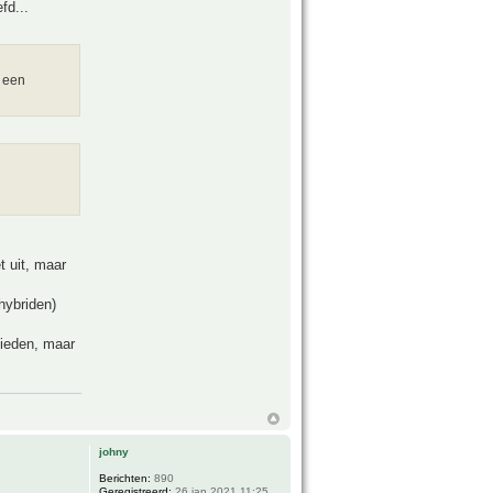
fd...
k een
t uit, maar
hybriden)
bieden, maar
johny
Berichten:
890
Geregistreerd:
26 jan 2021 11:25