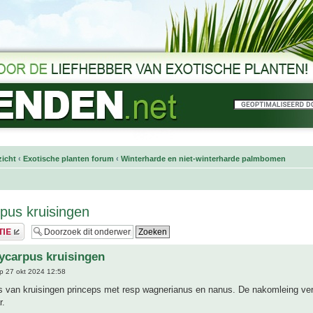
icht
‹
Exotische planten forum
‹
Winterharde en niet-winterharde palmbomen
pus kruisingen
ycarpus kruisingen
p 27 okt 2024 12:58
o's van kruisingen princeps met resp wagnerianus en nanus. De nakomleing ver
r.