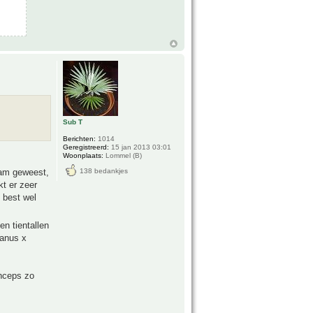
Sub T
Berichten:
1014
Geregistreerd:
15 jan 2013 03:01
Woonplaats:
Lommel (B)
tham geweest,
138 bedankjes
kt er zeer
k best wel
en tientallen
ianus x
inceps zo