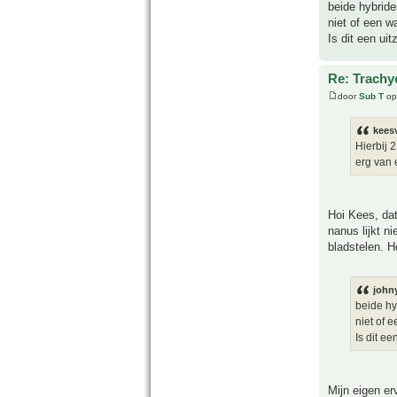
beide hybride
niet of een w
Is dit een ui
Re: Trachy
door
Sub T
op
keesv
Hierbij 
erg van 
Hoi Kees, dat
nanus lijkt n
bladstelen. H
john
beide hy
niet of 
Is dit e
Mijn eigen er