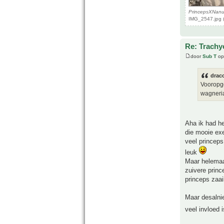
PrincepsXNan
IMG_2547.jpg 
Re: Trachy
door
Sub T
op
drac
Vooropge
wagneria
Aha ik had he
die mooie exe
veel princeps
leuk
Maar helemaal
zuivere prin
princeps zaai
Maar desalnie
veel invloed 