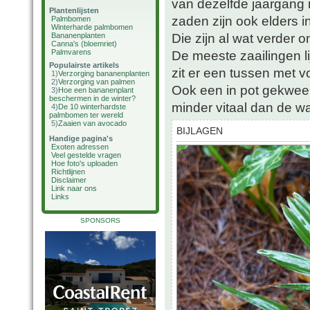
van dezelfde jaargang
Plantenlijsten
zaden zijn ook elders in
Palmbomen
Winterharde palmbomen
Die zijn al wat verder o
Bananenplanten
Canna's (bloemriet)
Palmvarens
De meeste zaailingen li
Populairste artikels
zit er een tussen met
1)
Verzorging bananenplanten
2)
Verzorging van palmen
Ook een in pot gekweekt
3)
Hoe een bananenplant
beschermen in de winter?
minder vitaal dan de w
4)
De 10 winterhardste
palmbomen ter wereld
5)
Zaaien van avocado
BIJLAGEN
Handige pagina's
Exoten adressen
Veel gestelde vragen
Hoe foto's uploaden
Richtlijnen
Disclaimer
Link naar ons
Links
SPONSORS