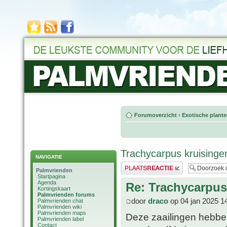
Forumoverzicht
‹
Exotische plant
Trachycarpus kruisinge
NAVIGATIE
Plaats een reactie
Palmvrienden
Startpagina
Agenda
Re: Trachycarpus
Kortingskaart
Palmvrienden forums
door
draco
op 04 jan 2025 1
Palmvrienden chat
Palmvrienden wiki
Palmvrienden maps
Deze zaailingen hebbe
Palmvrienden label
Contact