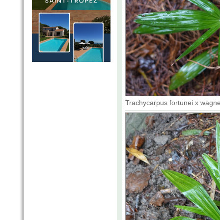
Trachycarpus fortunei x wagne