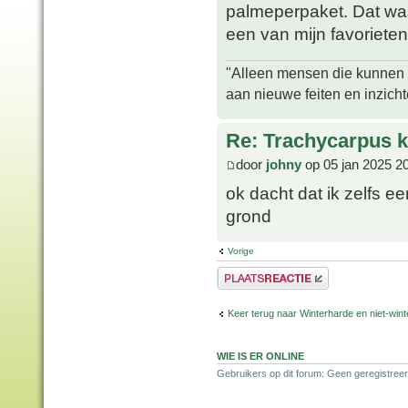
palmeperpaket. Dat was
een van mijn favorieten
"Alleen mensen die kunnen tw
aan nieuwe feiten en inzich
Re: Trachycarpus k
door
johny
op 05 jan 2025 2
ok dacht dat ik zelfs ee
grond
Vorige
Plaats een reactie
Keer terug naar Winterharde en niet-wi
WIE IS ER ONLINE
Gebruikers op dit forum: Geen geregistree