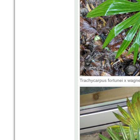
Trachycarpus fortunei x wagne