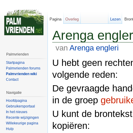
Pagina
Overleg
Lezen
Bron
Arenga engler
van
Arenga engleri
Palmvrienden
U hebt geen rechte
Startpagina
Palmvrienden forums
volgende reden:
Palmvrienden wiki
Contact
De gevraagde hande
Navigatie
in de groep
gebruik
Hoofdpagina
Gebruikersportaal
U kunt de brontekst
In het nieuws
Recente wijzigingen
kopiëren:
Willekeurige pagina
Hulp