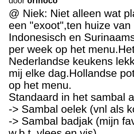
door
orinoco
@ Niek: Niet alleen wat pl
een "exoot",ten huize van
Indonesisch en Surinaams
per week op het menu.Het 
Nederlandse keukens lekk
mij elke dag.Hollandse pot
op het menu.
Standaard in het sambal a
-> Sambal oelek (vnl als k
-> Sambal badjak (mijn fav
w.b.t. vlees en vis)