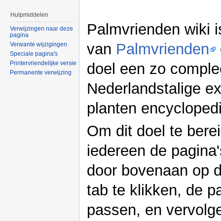
Hulpmiddelen
Palmvrienden wiki i
Verwijzingen naar deze
pagina
van
Palmvrienden
Verwante wijzigingen
Speciale pagina's
Printervriendelijke versie
doel een zo comple
Permanente verwijzing
Nederlandstalige ex
planten encycloped
Om dit doel te bere
iedereen de pagina
door bovenaan op d
tab te klikken, de p
passen, en vervolg