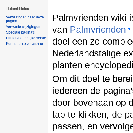
Hulpmiddelen
Palmvrienden wiki i
Verwijzingen naar deze
pagina
van
Palmvrienden
Verwante wijzigingen
Speciale pagina's
Printervriendelijke versie
doel een zo comple
Permanente verwijzing
Nederlandstalige ex
planten encycloped
Om dit doel te bere
iedereen de pagina
door bovenaan op d
tab te klikken, de p
passen, en vervolg