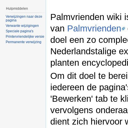
Hulpmiddelen
Palmvrienden wiki i
Verwijzingen naar deze
pagina
van
Palmvrienden
Verwante wijzigingen
Speciale pagina's
Printervriendelijke versie
doel een zo comple
Permanente verwijzing
Nederlandstalige ex
planten encycloped
Om dit doel te bere
iedereen de pagina
'Bewerken' tab te k
vervolgens onderaan
dient zich hiervoor