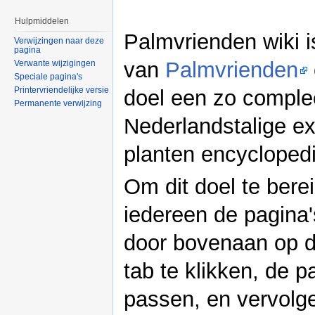
Hulpmiddelen
Palmvrienden wiki i
Verwijzingen naar deze
pagina
van
Palmvrienden
Verwante wijzigingen
Speciale pagina's
Printervriendelijke versie
doel een zo comple
Permanente verwijzing
Nederlandstalige ex
planten encycloped
Om dit doel te bere
iedereen de pagina
door bovenaan op d
tab te klikken, de p
passen, en vervolg