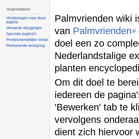
Hulpmiddelen
Palmvrienden wiki i
Verwijzingen naar deze
pagina
van
Palmvrienden
Verwante wijzigingen
Speciale pagina's
Printervriendelijke versie
doel een zo comple
Permanente verwijzing
Nederlandstalige ex
planten encycloped
Om dit doel te bere
iedereen de pagina
'Bewerken' tab te k
vervolgens onderaan
dient zich hiervoor