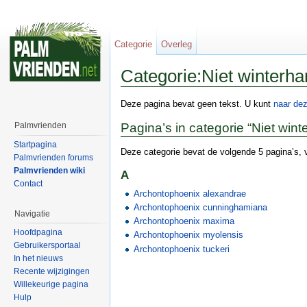
Categorie
Overleg
Categorie:Niet winter
Deze pagina bevat geen tekst. U kunt
naar de
Palmvrienden
Pagina’s in categorie “Niet wi
Startpagina
Deze categorie bevat de volgende 5 pagina’s, v
Palmvrienden forums
Palmvrienden wiki
A
Contact
Archontophoenix alexandrae
Archontophoenix cunninghamiana
Navigatie
Archontophoenix maxima
Hoofdpagina
Archontophoenix myolensis
Gebruikersportaal
Archontophoenix tuckeri
In het nieuws
Recente wijzigingen
Willekeurige pagina
Hulp