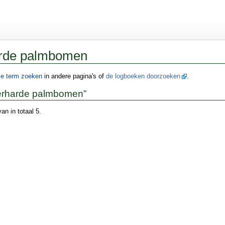
harde palmbomen
ze term zoeken
in andere pagina's of
de logboeken doorzoeken
.
nterharde palmbomen”
an in totaal 5.