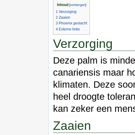
Inhoud
[
verbergen
]
1
Verzorging
2
Zaaien
3
Phoenix geslacht
4
Externe links
Verzorging
Deze palm is minde
canariensis maar h
klimaten. Deze soor
heel droogte tolera
kan zeker een men
Zaaien