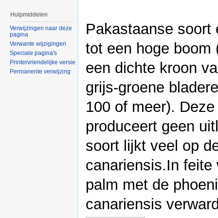
Hulpmiddelen
Pakastaanse soort e
Verwijzingen naar deze
pagina
tot een hoge boom 
Verwante wijzigingen
Speciale pagina's
Printervriendelijke versie
een dichte kroon van
Permanente verwijzing
grijs-groene blader
100 of meer). Deze
produceert geen uit
soort lijkt veel op 
canariensis.In feite
palm met de phoen
canariensis verwar