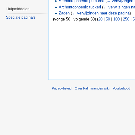
Archontophoenix purpurea
(
← verwijzingen 
Archontophoenix tuckeri
(
← verwijzingen na
Hulpmiddelen
Zaden
(
← verwijzingen naar deze pagina
)
Speciale pagina's
(vorige 50 | volgende 50) (
20
|
50
|
100
|
250
|
5
Privacybeleid
Over Palmvrienden wiki
Voorbehoud