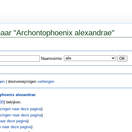
naar "Archontophoenix alexandrae"
Naamruimte:
gen
| doorverwijzingen
verbergen
phoenix alexandrae
:
00
) bekijken.
zingen naar deze pagina
)
zingen naar deze pagina
)
naar deze pagina
)
n naar deze pagina
)