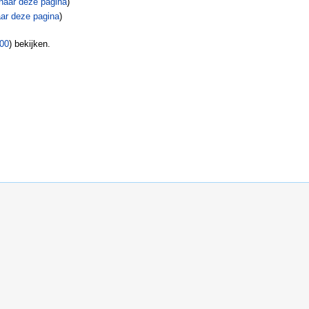
naar deze pagina
)
ar deze pagina
)
00
) bekijken.