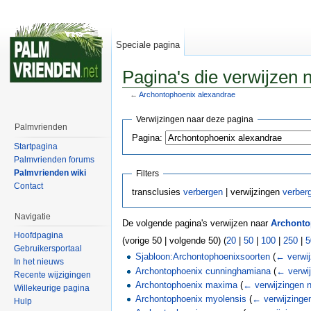
Speciale pagina
Pagina's die verwijzen 
←
Archontophoenix alexandrae
Verwijzingen naar deze pagina
Palmvrienden
Pagina:
Startpagina
Palmvrienden forums
Palmvrienden wiki
Filters
Contact
transclusies
verbergen
| verwijzingen
verber
Navigatie
De volgende pagina's verwijzen naar
Archonto
Hoofdpagina
(vorige 50 | volgende 50) (
20
|
50
|
100
|
250
|
5
Gebruikersportaal
Sjabloon:Archontophoenixsoorten
(
← verwij
In het nieuws
Archontophoenix cunninghamiana
(
← verwij
Recente wijzigingen
Archontophoenix maxima
(
← verwijzingen 
Willekeurige pagina
Archontophoenix myolensis
(
← verwijzinge
Hulp