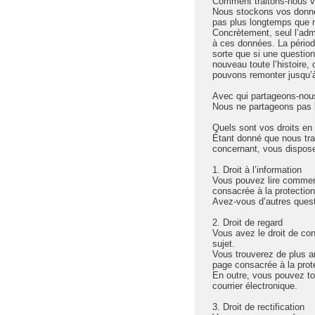
Comment traitons-nous v
Nous stockons vos donnée
pas plus longtemps que 
Concrètement, seul l’adm
à ces données. La périod
sorte que si une question
nouveau toute l’histoire,
pouvons remonter jusqu’à 
Avec qui partageons-nou
Nous ne partageons pas l
Quels sont vos droits en
Étant donné que nous tra
concernant, vous dispose
1. Droit à l’information
Vous pouvez lire comment
consacrée à la protection 
Avez-vous d’autres quest
2. Droit de regard
Vous avez le droit de con
sujet.
Vous trouverez de plus am
page consacrée à la prote
En outre, vous pouvez to
courrier électronique.
3. Droit de rectification