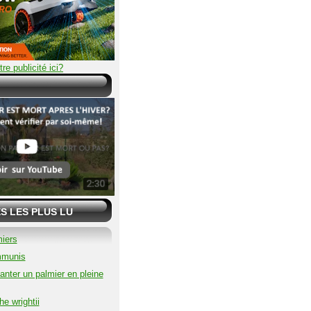
tre publicité ici?
S LES PLUS LU
iers
mmunis
nter un palmier en pleine
e wrightii