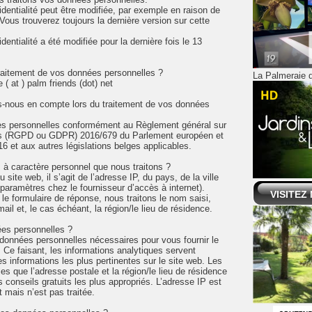
identialité peut être modifiée, par exemple en raison de
Vous trouverez toujours la dernière version sur cette
dentialité a été modifiée pour la dernière fois le 13
raitement de vos données personnelles ?
La Palmeraie d
( at ) palm friends (dot) net
ns-nous en compte lors du traitement de vos données
es personnelles conformément au Règlement général sur
es (RGPD ou GDPR) 2016/679 du Parlement européen et
16 et aux autres législations belges applicables.
 à caractère personnel que nous traitons ?
 site web, il s’agit de l’adresse IP, du pays, de la ville
aramètres chez le fournisseur d’accès à internet).
VISITEZ
e formulaire de réponse, nous traitons le nom saisi,
mail et, le cas échéant, la région/le lieu de résidence.
es personnelles ?
 données personnelles nécessaires pour vous fournir le
. Ce faisant, les informations analytiques servent
es informations les plus pertinentes sur le site web. Les
es que l’adresse postale et la région/le lieu de résidence
 conseils gratuits les plus appropriés. L’adresse IP est
mais n’est pas traitée.