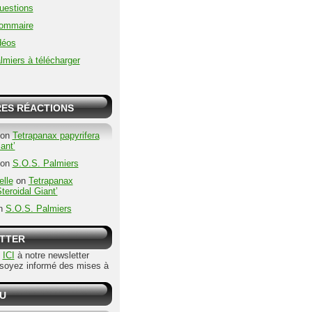
uestions
sommaire
déos
lmiers à télécharger
RES RÉACTIONS
on
Tetrapanax papyrifera
ant’
on
S.O.S. Palmiers
lle
on
Tetrapanax
Steroidal Giant’
n
S.O.S. Palmiers
TTER
s
ICI
à notre newsletter
oyez informé des mises à
U