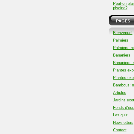
Peut-on plan
piscine?
PAGES
Bienvenue!
Palmiers
Palmiers: no
Bananiers
Bananiers: n
Plantes exo
Plantes exot
Bambous: no
Articles
Jardins exo
Fonds d’écr
Les quiz
Newsletters
Contact