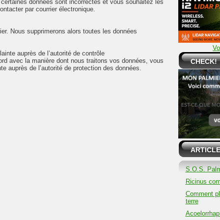
ertaines données sont incorrectes et vous souhaitez les
ontacter par courrier électronique.
ier. Nous supprimerons alors toutes les données
Vo
ainte auprès de l’autorité de contrôle
ord avec la manière dont nous traitons vos données, vous
CHECK!
te auprès de l’autorité de protection des données.
ARTICLE
S.O.S. Palm
Ricinus co
Comment pla
terre
Acoelorrhaph