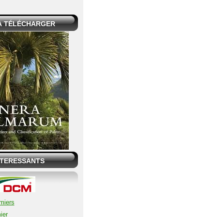
 À TÉLÉCHARGER
NTERESSANTS
miers
ier