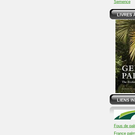
Semence
LIVRES
LIENS I
Fous de pal
France palm