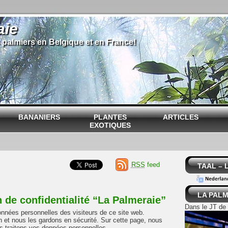
aie
 palmiers en Belgique et en France!
BANANIERS
PLANTES
ARTICLES
EXOTIQUES
RSS
feed
TAAL –
LA PALM
n de confidentialité “La Palmeraie”
Dans le JT de
onnées personnelles des visiteurs de ce site web.
n et nous les gardons en sécurité. Sur cette page, nous
 traitons vos données personnelles.