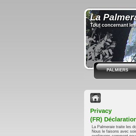
La Palmer
Tout concernant les
PALMIERS
Privacy
(FR) Déclaratio
La Palmeraie traite les d
Nous le faisons avec soi
expliquons comment nous