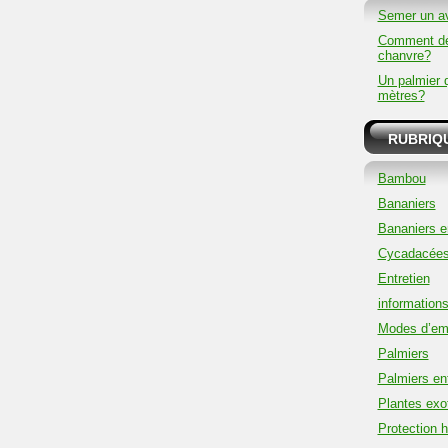
Semer un a
Comment dé
chanvre?
Un palmier 
mètres?
RUBRIQ
Bambou
Bananiers
Bananiers e
Cycadacée
Entretien
information
Modes d’em
Palmiers
Palmiers ent
Plantes exo
Protection h