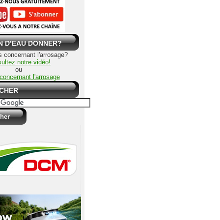
N D’EAU DONNER?
 concernant l'arrosage?
ultez notre vidéo!
ou
e concernant l'arrosage
CHER