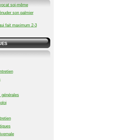
vocat soi-même
nuder son palmier
qui fait maximum 2-3
UES
ntretien
s
s générales
ploi
retien
tiques
ivernale