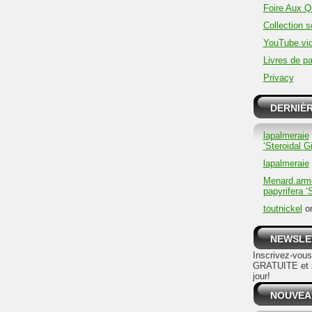
Foire Aux Q
Collection 
YouTube vi
Livres de pa
Privacy
DERNIÈ
lapalmeraie
‘Steroidal Gi
lapalmeraie
Menard.arme
papyrifera ‘
toutnickel
o
NEWSLE
Inscrivez-vou
GRATUITE et s
jour!
NOUVEA