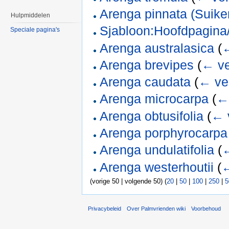
Arenga pinnata (Suike
Hulpmiddelen
Sjabloon:Hoofdpagina/
Speciale pagina's
Arenga australasica
(
←
Arenga brevipes
(
← ve
Arenga caudata
(
← ve
Arenga microcarpa
(
← 
Arenga obtusifolia
(
← 
Arenga porphyrocarpa
Arenga undulatifolia
(
←
Arenga westerhoutii
(
←
(vorige 50 | volgende 50) (
20
|
50
|
100
|
250
|
5
Privacybeleid
Over Palmvrienden wiki
Voorbehoud