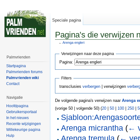
Speciale pagina
Pagina's die verwijzen 
←
Arenga engleri
Verwijzingen naar deze pagina
Palmvrienden
Pagina:
Startpagina
Palmvrienden forums
Palmvrienden wiki
Filters
Contact
transclusies
verbergen
| verwijzingen
verber
Navigatie
De volgende pagina's verwijzen naar
Arenga e
Hoofdpagina
(vorige 50 | volgende 50) (
20
|
50
|
100
|
250
|
5
Gebruikersportaal
Sjabloon:Arengasoort
In het nieuws
Recente wijzigingen
Arenga micrantha
(
← v
Willekeurige pagina
Hulp
Arenga tremula
(
← ver