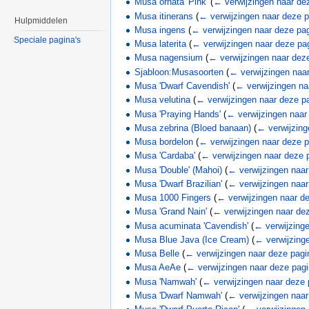
Musa ornata 'Pink'
(
← verwijzingen naar de
Musa itinerans
(
← verwijzingen naar deze 
Hulpmiddelen
Musa ingens
(
← verwijzingen naar deze pa
Speciale pagina's
Musa laterita
(
← verwijzingen naar deze pa
Musa nagensium
(
← verwijzingen naar dez
Sjabloon:Musasoorten
(
← verwijzingen naa
Musa 'Dwarf Cavendish'
(
← verwijzingen na
Musa velutina
(
← verwijzingen naar deze p
Musa 'Praying Hands'
(
← verwijzingen naar
Musa zebrina (Bloed banaan)
(
← verwijzing
Musa bordelon
(
← verwijzingen naar deze 
Musa 'Cardaba'
(
← verwijzingen naar deze 
Musa 'Double' (Mahoi)
(
← verwijzingen naar
Musa 'Dwarf Brazilian'
(
← verwijzingen naar
Musa 1000 Fingers
(
← verwijzingen naar d
Musa 'Grand Nain'
(
← verwijzingen naar de
Musa acuminata 'Cavendish'
(
← verwijzing
Musa Blue Java (Ice Cream)
(
← verwijzing
Musa Belle
(
← verwijzingen naar deze pagi
Musa AeAe
(
← verwijzingen naar deze pag
Musa 'Namwah'
(
← verwijzingen naar deze 
Musa 'Dwarf Namwah'
(
← verwijzingen naar