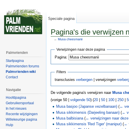
Speciale pagina
Pagina's die verwijzen
←
Musa cheesmanii
Verwijzingen naar deze pagina
Palmvrienden
Pagina:
Startpagina
Palmvrienden forums
Palmvrienden wiki
Filters
Contact
transclusies
verbergen
| verwijzingen
verber
Navigatie
De volgende pagina's verwijzen naar
Musa che
Hoofdpagina
(vorige 50 |
volgende 50
) (
20
|
50
|
100
|
250
|
5
Gebruikersportaal
Musa basjoo (Japanse vezelbanaan)
(
← ver
In het nieuws
Musa sikkimensis (Darjeeling banaan)
(
← ve
Recente wijzigingen
Musa balbisiana
(
← verwijzingen naar deze
Willekeurige pagina
Musa sikkimensis 'Red Tiger' (manipur)
(
← 
Hulp