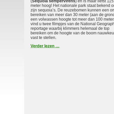
(
Sequoia sempervirens
) en is maar liefst 115
meter hoog! Het nationale park staat bekend 
zijn sequoia’s. De reuzebomen kunnen een 
bereiken van meer dan 30 meter (aan de gron
een volwassen hoogte tot meer dan 100 meter.
vind u twee filmpjes van de National Geograph
reportage waarbij klimmers helemaal de top
bereiken om de hoogte van de boom nauwkeu
vast te stellen.
Verder lezen …