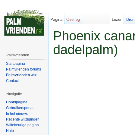
Pagina
Overleg
Lezen
Bron
Phoenix canar
dadelpalm)
Palmvrienden
Startpagina
Palmvrienden forums
Palmvrienden wiki
Contact
Navigatie
Hoofdpagina
Gebruikersportaal
In het nieuws
Recente wijzigingen
Willekeurige pagina
Hulp