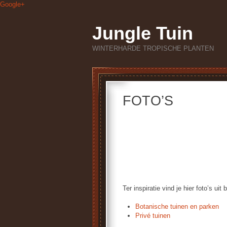
Google+
Jungle Tuin
WINTERHARDE TROPISCHE PLANTEN
FOTO’S
.
.
Ter inspiratie vind je hier foto’s ui
Botanische tuinen en parken
Privé tuinen