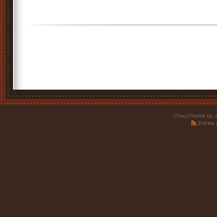
ChocoTheme by
.
Entries