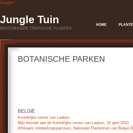
Google+
Jungle Tuin
HOME
PLANTE
WINTERHARDE TROPISCHE PLANTEN
BOTANISCHE PARKEN
.
.
.
.
BELGIË
Koninklijke serres van Laeken
Mijn bezoek aan de Koninklijke serres van Laeken, 20 april 2010
Afrikaans ontdekkingsparcours, Nationale Plantentuin van België (