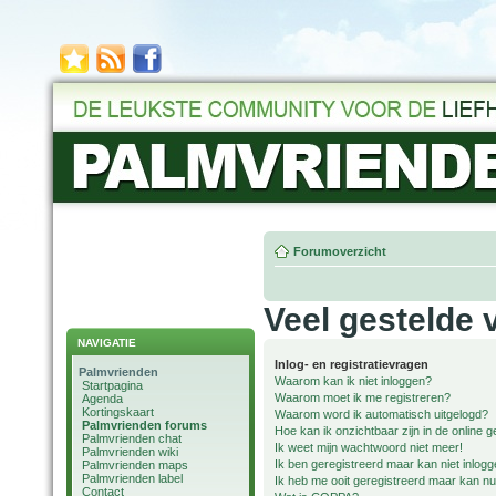
Forumoverzicht
Veel gestelde 
NAVIGATIE
Inlog- en registratievragen
Palmvrienden
Waarom kan ik niet inloggen?
Startpagina
Waarom moet ik me registreren?
Agenda
Kortingskaart
Waarom word ik automatisch uitgelogd?
Palmvrienden forums
Hoe kan ik onzichtbaar zijn in de online ge
Palmvrienden chat
Ik weet mijn wachtwoord niet meer!
Palmvrienden wiki
Ik ben geregistreerd maar kan niet inlogg
Palmvrienden maps
Palmvrienden label
Ik heb me ooit geregistreerd maar kan nu
Contact