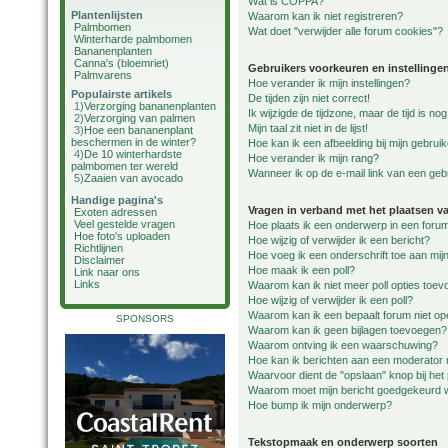
Wat is COPPA?
Plantenlijsten
Waarom kan ik niet registreren?
Palmbomen
Wat doet "verwijder alle forum cookies"?
Winterharde palmbomen
Bananenplanten
Canna's (bloemriet)
Gebruikers voorkeuren en instellinge
Palmvarens
Hoe verander ik mijn instellingen?
Populairste artikels
De tijden zijn niet correct!
1)
Verzorging bananenplanten
Ik wijzigde de tijdzone, maar de tijd is n
2)
Verzorging van palmen
Mijn taal zit niet in de lijst!
3)
Hoe een bananenplant
beschermen in de winter?
Hoe kan ik een afbeelding bij mijn gebru
4)
De 10 winterhardste
Hoe verander ik mijn rang?
palmbomen ter wereld
Wanneer ik op de e-mail link van een gebr
5)
Zaaien van avocado
Handige pagina's
Vragen in verband met het plaatsen v
Exoten adressen
Veel gestelde vragen
Hoe plaats ik een onderwerp in een foru
Hoe foto's uploaden
Hoe wijzig of verwijder ik een bericht?
Richtlijnen
Hoe voeg ik een onderschrift toe aan mijn
Disclaimer
Hoe maak ik een poll?
Link naar ons
Links
Waarom kan ik niet meer poll opties toe
Hoe wijzig of verwijder ik een poll?
Waarom kan ik een bepaalt forum niet o
SPONSORS
Waarom kan ik geen bijlagen toevoegen?
Waarom ontving ik een waarschuwing?
Hoe kan ik berichten aan een moderator
Waarvoor dient de "opslaan" knop bij het
Waarom moet mijn bericht goedgekeurd
Hoe bump ik mijn onderwerp?
Tekstopmaak en onderwerp soorten