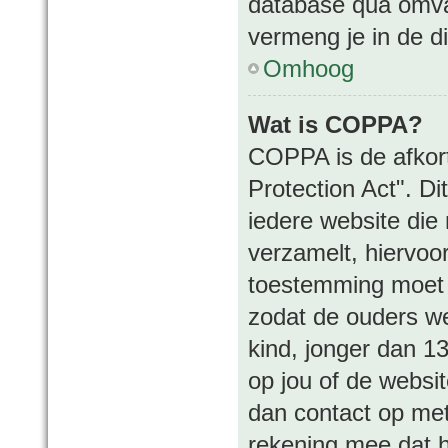
database qua omvan
vermeng je in de d
Omhoog
Wat is COPPA?
COPPA is de afkort
Protection Act". D
iedere website die
verzamelt, hiervoo
toestemming moet s
zodat de ouders we
kind, jonger dan 13
op jou of de websit
dan contact op met
rekening mee dat h