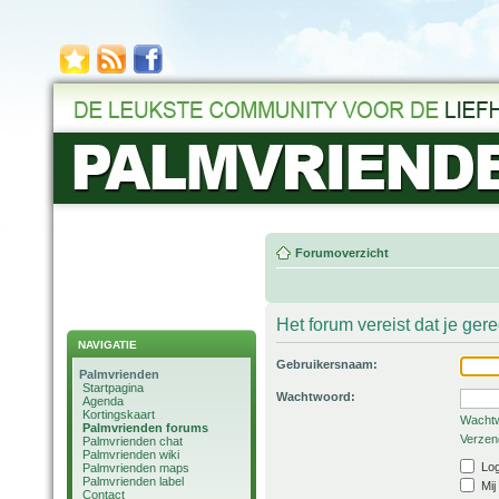
Forumoverzicht
Het forum vereist dat je ger
NAVIGATIE
Gebruikersnaam:
Palmvrienden
Startpagina
Wachtwoord:
Agenda
Kortingskaart
Wachtw
Palmvrienden forums
Verzend
Palmvrienden chat
Palmvrienden wiki
Log
Palmvrienden maps
Palmvrienden label
Mij
Contact