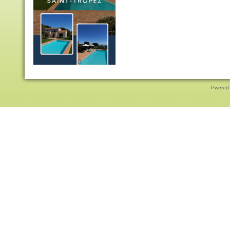
Pwered