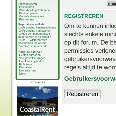
Plantenlijsten
Palmbomen
Winterharde palmbomen
Bananenplanten
REGISTREREN
Canna's (bloemriet)
Palmvarens
Om te kunnen inlog
Populairste artikels
1)
Verzorging bananenplanten
2)
Verzorging van palmen
slechts enkele min
3)
Hoe een bananenplant
beschermen in de winter?
4)
De 10 winterhardste
op dit forum. De b
palmbomen ter wereld
5)
Zaaien van avocado
permissies verlene
Handige pagina's
Exoten adressen
gebruikersvoorwaar
Veel gestelde vragen
Hoe foto's uploaden
Richtlijnen
regels altijd te wo
Disclaimer
Link naar ons
Links
Gebruikersvoorw
SPONSORS
Registreren