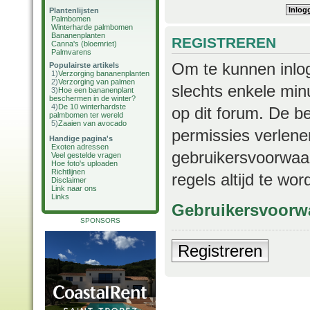
Plantenlijsten
Palmbomen
Winterharde palmbomen
Bananenplanten
REGISTREREN
Canna's (bloemriet)
Palmvarens
Om te kunnen inlog
Populairste artikels
1)
Verzorging bananenplanten
2)
Verzorging van palmen
slechts enkele min
3)
Hoe een bananenplant
beschermen in de winter?
4)
De 10 winterhardste
op dit forum. De b
palmbomen ter wereld
5)
Zaaien van avocado
permissies verlene
Handige pagina's
Exoten adressen
gebruikersvoorwaar
Veel gestelde vragen
Hoe foto's uploaden
Richtlijnen
regels altijd te wo
Disclaimer
Link naar ons
Links
Gebruikersvoorw
SPONSORS
Registreren