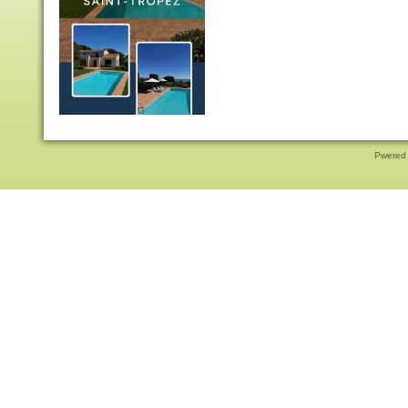
Pwered