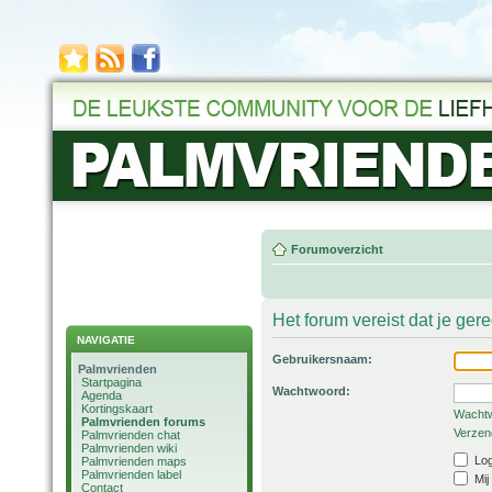
Forumoverzicht
Het forum vereist dat je ger
NAVIGATIE
Gebruikersnaam:
Palmvrienden
Startpagina
Wachtwoord:
Agenda
Kortingskaart
Wachtw
Palmvrienden forums
Verzend
Palmvrienden chat
Palmvrienden wiki
Log
Palmvrienden maps
Palmvrienden label
Mij
Contact