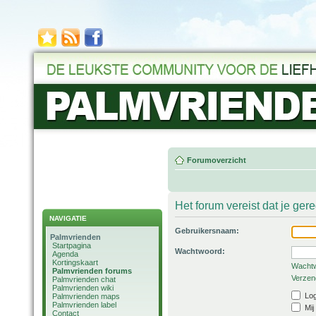
Forumoverzicht
Het forum vereist dat je ger
NAVIGATIE
Gebruikersnaam:
Palmvrienden
Startpagina
Wachtwoord:
Agenda
Kortingskaart
Wachtw
Palmvrienden forums
Verzend
Palmvrienden chat
Palmvrienden wiki
Log
Palmvrienden maps
Palmvrienden label
Mij
Contact