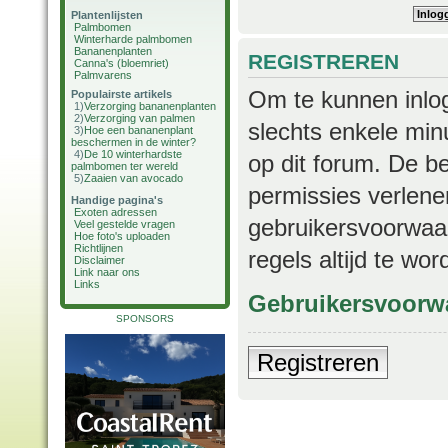
Plantenlijsten
Palmbomen
Winterharde palmbomen
Bananenplanten
REGISTREREN
Canna's (bloemriet)
Palmvarens
Om te kunnen inlog
Populairste artikels
1)
Verzorging bananenplanten
2)
Verzorging van palmen
slechts enkele min
3)
Hoe een bananenplant
beschermen in de winter?
4)
De 10 winterhardste
op dit forum. De b
palmbomen ter wereld
5)
Zaaien van avocado
permissies verlene
Handige pagina's
Exoten adressen
gebruikersvoorwaar
Veel gestelde vragen
Hoe foto's uploaden
Richtlijnen
regels altijd te wo
Disclaimer
Link naar ons
Links
Gebruikersvoorw
SPONSORS
Registreren