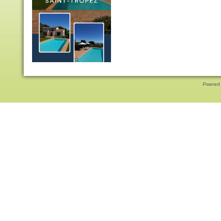
Pwered