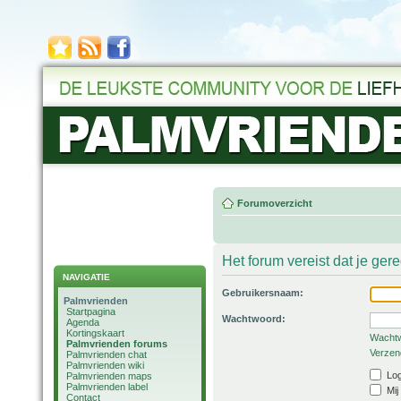
Forumoverzicht
Het forum vereist dat je ger
NAVIGATIE
Gebruikersnaam:
Palmvrienden
Startpagina
Wachtwoord:
Agenda
Kortingskaart
Wachtw
Palmvrienden forums
Verzend
Palmvrienden chat
Palmvrienden wiki
Log
Palmvrienden maps
Palmvrienden label
Mij
Contact