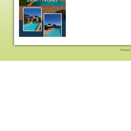
Pwered