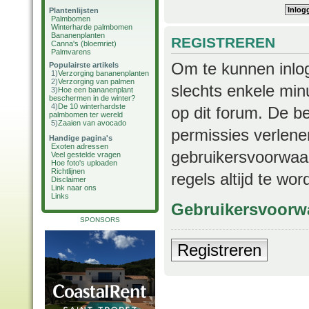
Plantenlijsten
Palmbomen
Winterharde palmbomen
Bananenplanten
REGISTREREN
Canna's (bloemriet)
Palmvarens
Om te kunnen inlog
Populairste artikels
1)
Verzorging bananenplanten
2)
Verzorging van palmen
slechts enkele min
3)
Hoe een bananenplant
beschermen in de winter?
4)
De 10 winterhardste
op dit forum. De b
palmbomen ter wereld
5)
Zaaien van avocado
permissies verlene
Handige pagina's
Exoten adressen
gebruikersvoorwaar
Veel gestelde vragen
Hoe foto's uploaden
Richtlijnen
regels altijd te wo
Disclaimer
Link naar ons
Links
Gebruikersvoorw
SPONSORS
Registreren