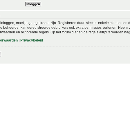
N
nloggen, moet je geregistreerd zijn. Registreren duurt slechts enkele minuten en 
De beheerder kan geregistreerde gebruikers ook extra permissies verlenen. Neem vo
rwaarden en bijhorende regels. Op het forum dienen de regels altijd te worden nag
oorwaarden
|
Privacybeleid