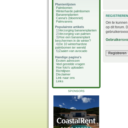
Plantenlijsten
Palmbomen
Winterharde palmbomen
Bananenplanten
REGISTRERE
Canna's (bloemriet)
Palmvarens
Om te kunnen i
op dit forum. 
Populairste artikels
1)
Verzorging bananenplanten
gebruikersvoo
2)
Verzorging van palmen
3)
Hoe een bananenplant
Gebruikersv
beschermen in de winter?
4)
De 10 winterhardste
palmbomen ter wereld
5)
Zaaien van avocado
Registreren
Handige pagina's
Exoten adressen
Veel gestelde vragen
Hoe foto's uploaden
Richtlijnen
Disclaimer
Link naar ons
Links
SPONSORS