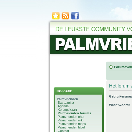
Forumoverz
Het forum v
NAVIGATIE
Gebruikersna
Palmvrienden
Startpagina
Wachtwoord:
Agenda
Kortingskaart
Palmvrienden forums
Palmvrienden chat
Palmvrienden wiki
Palmvrienden maps
Palmvrienden label
Contact