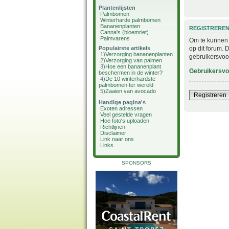
Plantenlijsten
Palmbomen
Winterharde palmbomen
Bananenplanten
REGISTRERE
Canna's (bloemriet)
Palmvarens
Om te kunnen i
op dit forum. 
Populairste artikels
1)
Verzorging bananenplanten
gebruikersvoo
2)
Verzorging van palmen
3)
Hoe een bananenplant
Gebruikersv
beschermen in de winter?
4)
De 10 winterhardste
palmbomen ter wereld
5)
Zaaien van avocado
Registreren
Handige pagina's
Exoten adressen
Veel gestelde vragen
Hoe foto's uploaden
Richtlijnen
Disclaimer
Link naar ons
Links
SPONSORS