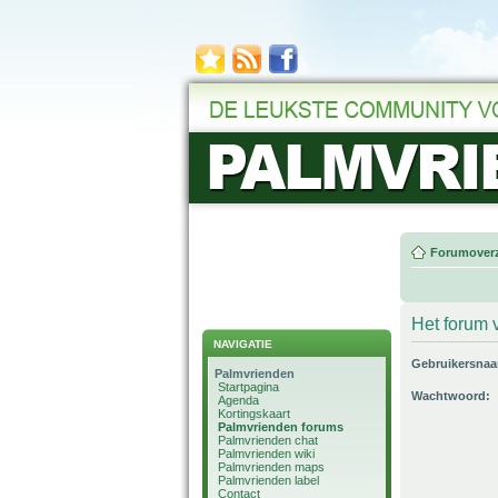
Forumoverz
Het forum v
NAVIGATIE
Gebruikersna
Palmvrienden
Startpagina
Wachtwoord:
Agenda
Kortingskaart
Palmvrienden forums
Palmvrienden chat
Palmvrienden wiki
Palmvrienden maps
Palmvrienden label
Contact