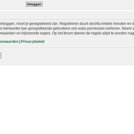
N
nloggen, moet je geregistreerd zijn. Registreren duurt slechts enkele minuten en 
De beheerder kan geregistreerde gebruikers ook extra permissies verlenen. Neem vo
rwaarden en bijhorende regels. Op het forum dienen de regels altijd te worden nag
oorwaarden
|
Privacybeleid