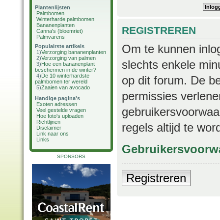
Plantenlijsten
Palmbomen
Winterharde palmbomen
Bananenplanten
REGISTREREN
Canna's (bloemriet)
Palmvarens
Om te kunnen inlog
Populairste artikels
1)
Verzorging bananenplanten
2)
Verzorging van palmen
slechts enkele min
3)
Hoe een bananenplant
beschermen in de winter?
4)
De 10 winterhardste
op dit forum. De b
palmbomen ter wereld
5)
Zaaien van avocado
permissies verlene
Handige pagina's
Exoten adressen
gebruikersvoorwaar
Veel gestelde vragen
Hoe foto's uploaden
Richtlijnen
regels altijd te wo
Disclaimer
Link naar ons
Links
Gebruikersvoorw
SPONSORS
Registreren