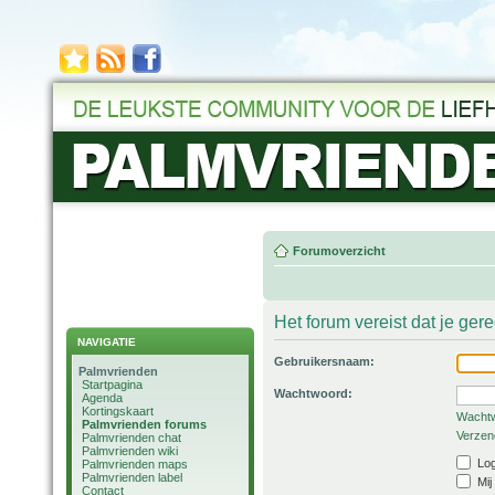
Forumoverzicht
Het forum vereist dat je ger
NAVIGATIE
Gebruikersnaam:
Palmvrienden
Startpagina
Wachtwoord:
Agenda
Kortingskaart
Wachtw
Palmvrienden forums
Verzend
Palmvrienden chat
Palmvrienden wiki
Log
Palmvrienden maps
Palmvrienden label
Mij
Contact