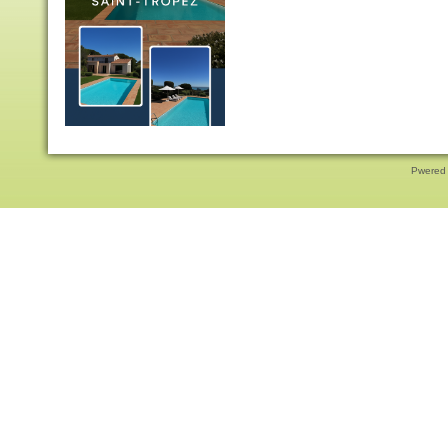
Pwered