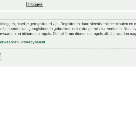
N
nloggen, moet je geregistreerd zijn. Registreren duurt slechts enkele minuten en 
De beheerder kan geregistreerde gebruikers ook extra permissies verlenen. Neem vo
rwaarden en bijhorende regels. Op het forum dienen de regels altijd te worden nag
oorwaarden
|
Privacybeleid