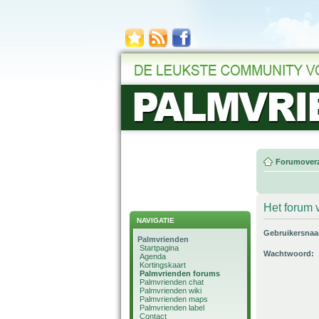
Forumoverz
Het forum v
NAVIGATIE
Gebruikersna
Palmvrienden
Startpagina
Wachtwoord:
Agenda
Kortingskaart
Palmvrienden forums
Palmvrienden chat
Palmvrienden wiki
Palmvrienden maps
Palmvrienden label
Contact