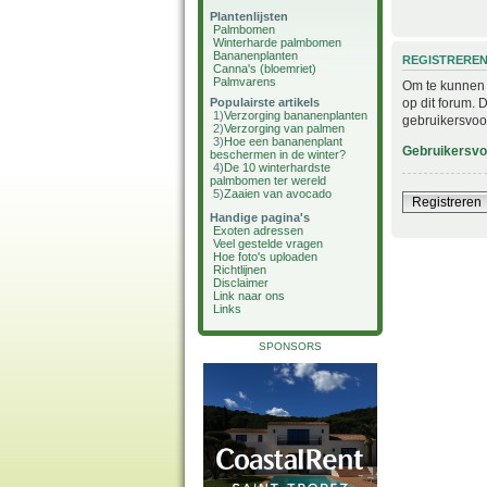
Plantenlijsten
Palmbomen
Winterharde palmbomen
Bananenplanten
REGISTRERE
Canna's (bloemriet)
Palmvarens
Om te kunnen i
op dit forum. 
Populairste artikels
1)
Verzorging bananenplanten
gebruikersvoo
2)
Verzorging van palmen
3)
Hoe een bananenplant
Gebruikersv
beschermen in de winter?
4)
De 10 winterhardste
palmbomen ter wereld
5)
Zaaien van avocado
Registreren
Handige pagina's
Exoten adressen
Veel gestelde vragen
Hoe foto's uploaden
Richtlijnen
Disclaimer
Link naar ons
Links
SPONSORS