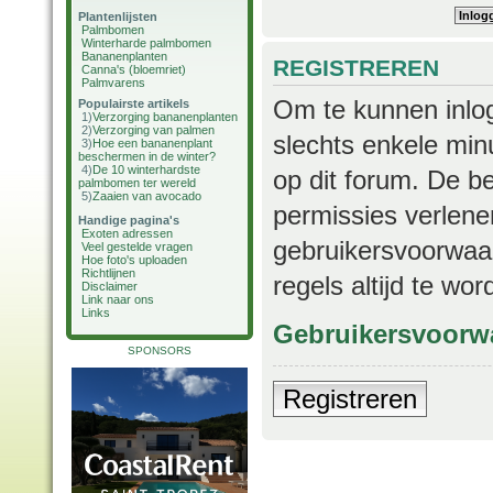
Plantenlijsten
Palmbomen
Winterharde palmbomen
Bananenplanten
REGISTREREN
Canna's (bloemriet)
Palmvarens
Om te kunnen inlog
Populairste artikels
1)
Verzorging bananenplanten
2)
Verzorging van palmen
slechts enkele min
3)
Hoe een bananenplant
beschermen in de winter?
4)
De 10 winterhardste
op dit forum. De b
palmbomen ter wereld
5)
Zaaien van avocado
permissies verlene
Handige pagina's
Exoten adressen
gebruikersvoorwaar
Veel gestelde vragen
Hoe foto's uploaden
Richtlijnen
regels altijd te wo
Disclaimer
Link naar ons
Links
Gebruikersvoorw
SPONSORS
Registreren