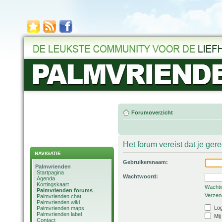
Forumoverzicht
Het forum vereist dat je ger
NAVIGATIE
Gebruikersnaam:
Palmvrienden
Startpagina
Wachtwoord:
Agenda
Kortingskaart
Wachtw
Palmvrienden forums
Verzend
Palmvrienden chat
Palmvrienden wiki
Log
Palmvrienden maps
Palmvrienden label
Mij
Contact