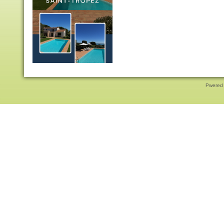
Pwered