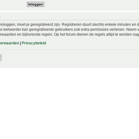
N
nloggen, moet je geregistreerd zijn. Registreren duurt slechts enkele minuten en 
De beheerder kan geregistreerde gebruikers ook extra permissies verlenen. Neem vo
rwaarden en bijhorende regels. Op het forum dienen de regels altijd te worden nag
oorwaarden
|
Privacybeleid