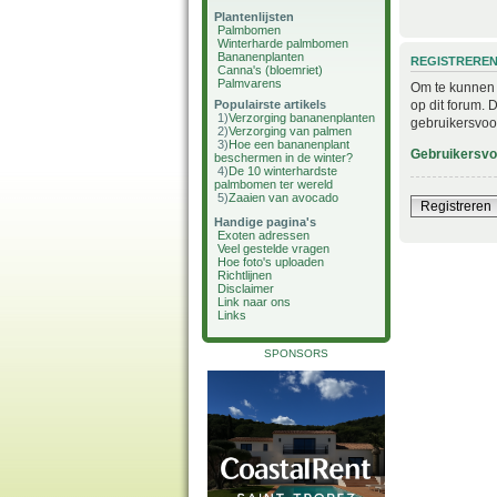
Plantenlijsten
Palmbomen
Winterharde palmbomen
Bananenplanten
REGISTRERE
Canna's (bloemriet)
Palmvarens
Om te kunnen i
op dit forum. 
Populairste artikels
1)
Verzorging bananenplanten
gebruikersvoo
2)
Verzorging van palmen
3)
Hoe een bananenplant
Gebruikersv
beschermen in de winter?
4)
De 10 winterhardste
palmbomen ter wereld
5)
Zaaien van avocado
Registreren
Handige pagina's
Exoten adressen
Veel gestelde vragen
Hoe foto's uploaden
Richtlijnen
Disclaimer
Link naar ons
Links
SPONSORS