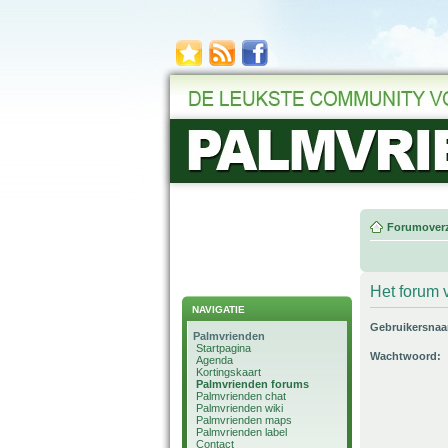
Forumoverz
Het forum v
NAVIGATIE
Gebruikersna
Palmvrienden
Startpagina
Wachtwoord:
Agenda
Kortingskaart
Palmvrienden forums
Palmvrienden chat
Palmvrienden wiki
Palmvrienden maps
Palmvrienden label
Contact