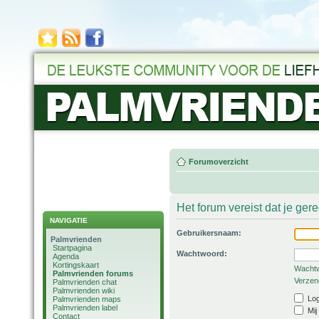
Forumoverzicht
Het forum vereist dat je ger
NAVIGATIE
Gebruikersnaam:
Palmvrienden
Startpagina
Wachtwoord:
Agenda
Kortingskaart
Wachtw
Palmvrienden forums
Verzend
Palmvrienden chat
Palmvrienden wiki
Log
Palmvrienden maps
Palmvrienden label
Mij
Contact