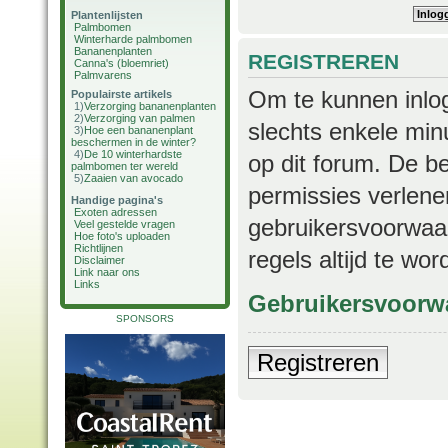
Plantenlijsten
Palmbomen
Winterharde palmbomen
Bananenplanten
REGISTREREN
Canna's (bloemriet)
Palmvarens
Om te kunnen inlog
Populairste artikels
1)
Verzorging bananenplanten
2)
Verzorging van palmen
slechts enkele min
3)
Hoe een bananenplant
beschermen in de winter?
4)
De 10 winterhardste
op dit forum. De b
palmbomen ter wereld
5)
Zaaien van avocado
permissies verlene
Handige pagina's
Exoten adressen
gebruikersvoorwaar
Veel gestelde vragen
Hoe foto's uploaden
Richtlijnen
regels altijd te wo
Disclaimer
Link naar ons
Links
Gebruikersvoorw
SPONSORS
Registreren