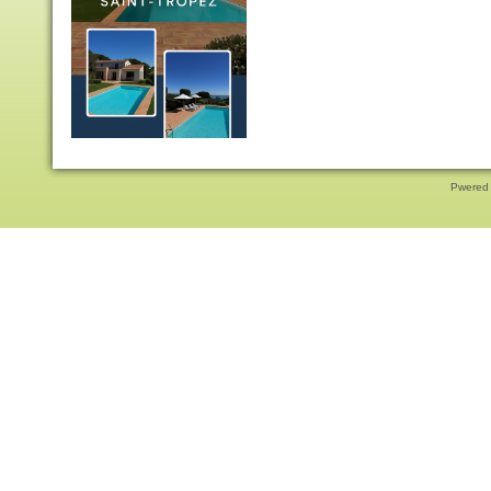
Pwered