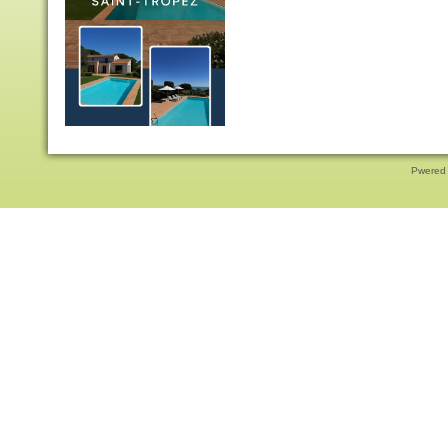
Pwered