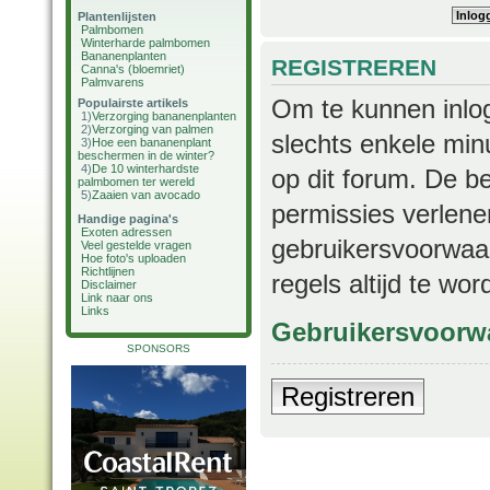
Plantenlijsten
Palmbomen
Winterharde palmbomen
Bananenplanten
REGISTREREN
Canna's (bloemriet)
Palmvarens
Om te kunnen inlog
Populairste artikels
1)
Verzorging bananenplanten
2)
Verzorging van palmen
slechts enkele min
3)
Hoe een bananenplant
beschermen in de winter?
4)
De 10 winterhardste
op dit forum. De b
palmbomen ter wereld
5)
Zaaien van avocado
permissies verlene
Handige pagina's
Exoten adressen
gebruikersvoorwaar
Veel gestelde vragen
Hoe foto's uploaden
Richtlijnen
regels altijd te wo
Disclaimer
Link naar ons
Links
Gebruikersvoorw
SPONSORS
Registreren