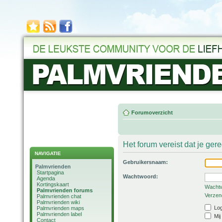
Forumoverzicht
Het forum vereist dat je ger
NAVIGATIE
Gebruikersnaam:
Palmvrienden
Startpagina
Wachtwoord:
Agenda
Kortingskaart
Wachtw
Palmvrienden forums
Verzend
Palmvrienden chat
Palmvrienden wiki
Log
Palmvrienden maps
Palmvrienden label
Mij
Contact