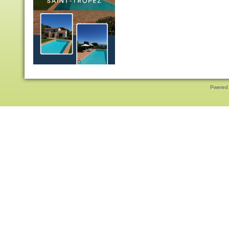
Pwered