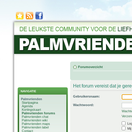
Forumoverzicht
Het forum vereist dat je ger
NAVIGATIE
Gebruikersnaam:
Palmvrienden
Startpagina
Wachtwoord:
Agenda
Kortingskaart
Wachtw
Palmvrienden forums
Verzend
Palmvrienden chat
Palmvrienden wiki
Log
Palmvrienden maps
Palmvrienden label
Mij
Contact