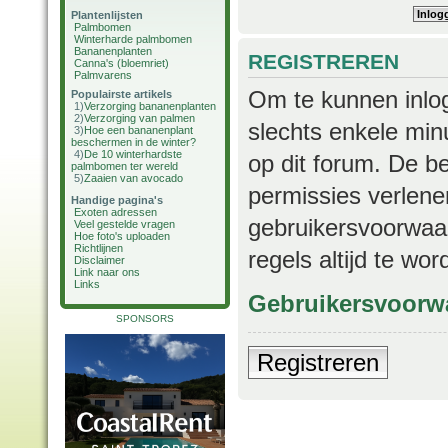
Plantenlijsten
Palmbomen
Winterharde palmbomen
Bananenplanten
REGISTREREN
Canna's (bloemriet)
Palmvarens
Om te kunnen inlog
Populairste artikels
1)
Verzorging bananenplanten
2)
Verzorging van palmen
slechts enkele min
3)
Hoe een bananenplant
beschermen in de winter?
4)
De 10 winterhardste
op dit forum. De b
palmbomen ter wereld
5)
Zaaien van avocado
permissies verlene
Handige pagina's
Exoten adressen
gebruikersvoorwaar
Veel gestelde vragen
Hoe foto's uploaden
Richtlijnen
regels altijd te wo
Disclaimer
Link naar ons
Links
Gebruikersvoorw
SPONSORS
Registreren