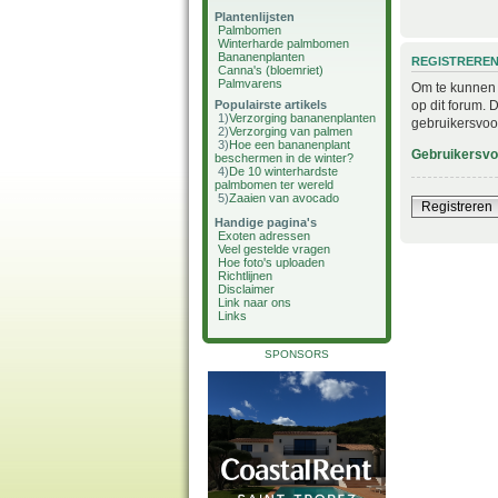
Plantenlijsten
Palmbomen
Winterharde palmbomen
Bananenplanten
REGISTRERE
Canna's (bloemriet)
Palmvarens
Om te kunnen i
op dit forum. 
Populairste artikels
1)
Verzorging bananenplanten
gebruikersvoo
2)
Verzorging van palmen
3)
Hoe een bananenplant
Gebruikersv
beschermen in de winter?
4)
De 10 winterhardste
palmbomen ter wereld
5)
Zaaien van avocado
Registreren
Handige pagina's
Exoten adressen
Veel gestelde vragen
Hoe foto's uploaden
Richtlijnen
Disclaimer
Link naar ons
Links
SPONSORS