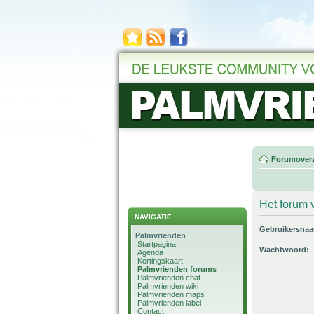
Forumoverz
Het forum v
NAVIGATIE
Gebruikersna
Palmvrienden
Startpagina
Wachtwoord:
Agenda
Kortingskaart
Palmvrienden forums
Palmvrienden chat
Palmvrienden wiki
Palmvrienden maps
Palmvrienden label
Contact