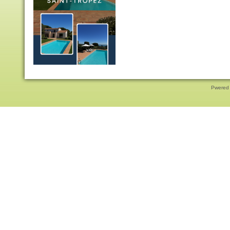
Pwered