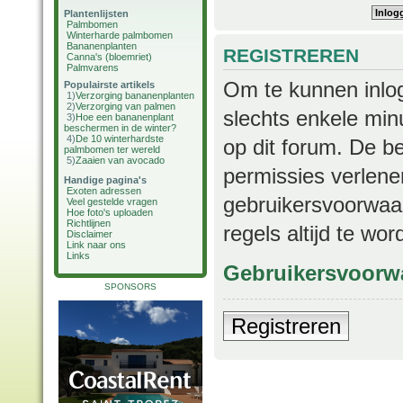
Plantenlijsten
Palmbomen
Winterharde palmbomen
Bananenplanten
REGISTREREN
Canna's (bloemriet)
Palmvarens
Om te kunnen inlog
Populairste artikels
1)
Verzorging bananenplanten
2)
Verzorging van palmen
slechts enkele min
3)
Hoe een bananenplant
beschermen in de winter?
4)
De 10 winterhardste
op dit forum. De b
palmbomen ter wereld
5)
Zaaien van avocado
permissies verlene
Handige pagina's
Exoten adressen
gebruikersvoorwaar
Veel gestelde vragen
Hoe foto's uploaden
Richtlijnen
regels altijd te wo
Disclaimer
Link naar ons
Links
Gebruikersvoorw
SPONSORS
Registreren