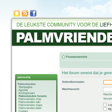
Forumoverzicht
Het forum vereist dat je ger
NAVIGATIE
Gebruikersnaam:
Palmvrienden
Startpagina
Wachtwoord:
Agenda
Kortingskaart
Wachtw
Palmvrienden forums
Verzend
Palmvrienden chat
Palmvrienden wiki
Log
Palmvrienden maps
Palmvrienden label
Mij
Contact